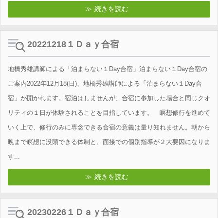
続きを読む
20221218１Ｄａｙ合宿
地橋秀雄講師による「泊まらない１Day合宿」泊まらない１Day合宿の
ご案内2022年12月18(日)、地橋秀雄講師による「泊まらない１Day合
宿」が開かれます。宿泊はしませんが、合宿に参加した場合と同じクオ
リティの１日が体験されることを目指しています。 瞑想修行を進めて
いく上で、修行のみに専念できる合宿の意義は量り知れません。朝から
晩まで瞑想に没頭できる体制と、面接での個別指導が２大要因になりま
す...
続きを読む
20230226１Ｄａｙ合宿