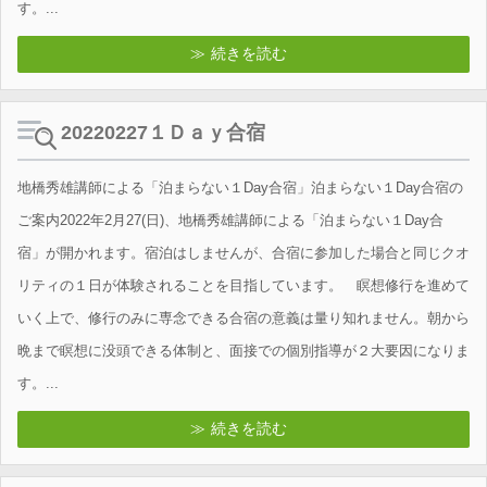
す。...
続きを読む
20220227１Ｄａｙ合宿
地橋秀雄講師による「泊まらない１Day合宿」泊まらない１Day合宿の
ご案内2022年2月27(日)、地橋秀雄講師による「泊まらない１Day合
宿」が開かれます。宿泊はしませんが、合宿に参加した場合と同じクオ
リティの１日が体験されることを目指しています。 瞑想修行を進めて
いく上で、修行のみに専念できる合宿の意義は量り知れません。朝から
晩まで瞑想に没頭できる体制と、面接での個別指導が２大要因になりま
す。...
続きを読む