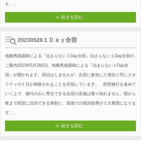
す。...
続きを読む
20230528１Ｄａｙ合宿
地橋秀雄講師による「泊まらない１Day合宿」泊まらない１Day合宿の
ご案内2023年5月28(日)、地橋秀雄講師による「泊まらない１Day合
宿」が開かれます。宿泊はしませんが、合宿に参加した場合と同じクオ
リティの１日が体験されることを目指しています。 瞑想修行を進めて
いく上で、修行のみに専念できる合宿の意義は量り知れません。朝から
晩まで瞑想に没頭できる体制と、面接での個別指導が２大要因になりま
す。...
続きを読む