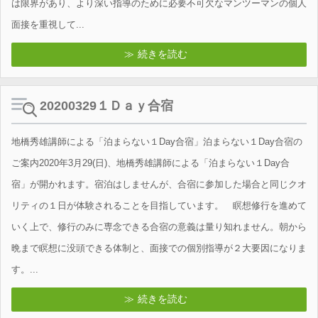
は限界があり、より深い指導のために必要不可欠なマンツーマンの個人
面接を重視して...
続きを読む
20200329１Ｄａｙ合宿
地橋秀雄講師による「泊まらない１Day合宿」泊まらない１Day合宿の
ご案内2020年3月29(日)、地橋秀雄講師による「泊まらない１Day合
宿」が開かれます。宿泊はしませんが、合宿に参加した場合と同じクオ
リティの１日が体験されることを目指しています。 瞑想修行を進めて
いく上で、修行のみに専念できる合宿の意義は量り知れません。朝から
晩まで瞑想に没頭できる体制と、面接での個別指導が２大要因になりま
す。...
続きを読む