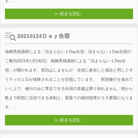
す...
続きを読む
20210124Ｄａｙ合宿
地橋秀雄講師による「泊まらない１Day合宿」泊まらない１Day合宿の
ご案内2021年1月24(日)、地橋秀雄講師による「泊まらない１Day合
宿」が開かれます。宿泊はしませんが、合宿に参加した場合と同じクオ
リティの１日が体験されることを目指しています。 瞑想修行を進めて
いく上で、修行のみに専念できる合宿の意義は量り知れません。朝から
晩まで瞑想に没頭できる体制と、面接での個別指導が２大要因になりま
す。...
続きを読む