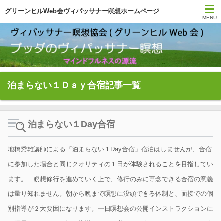
グリーンヒルWeb会ヴィパッサナー瞑想ホームページ
MENU
トップページ
スケジュール
泊まらない１Ｄａｙ合宿記事一覧
今日の一言
月刊サティ
泊まらない１Day合宿
YouTube
地橋秀雄講師による「泊まらない１Day合宿」宿泊はしませんが、合宿
瞑想の本
に参加した場合と同じクオリティの１日が体験されることを目指してい
ます。 瞑想修行を進めていく上で、修行のみに専念できる合宿の意義
初心者ガイダンス
は量り知れません。朝から晩まで瞑想に没頭できる体制と、面接での個
別指導が２大要因になります。一日瞑想会の公開インストラクションに
協会について