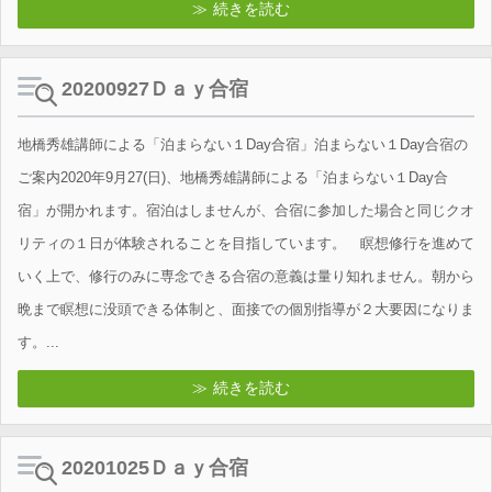
続きを読む
20200927Ｄａｙ合宿
地橋秀雄講師による「泊まらない１Day合宿」泊まらない１Day合宿の
ご案内2020年9月27(日)、地橋秀雄講師による「泊まらない１Day合
宿」が開かれます。宿泊はしませんが、合宿に参加した場合と同じクオ
リティの１日が体験されることを目指しています。 瞑想修行を進めて
いく上で、修行のみに専念できる合宿の意義は量り知れません。朝から
晩まで瞑想に没頭できる体制と、面接での個別指導が２大要因になりま
す。...
続きを読む
20201025Ｄａｙ合宿