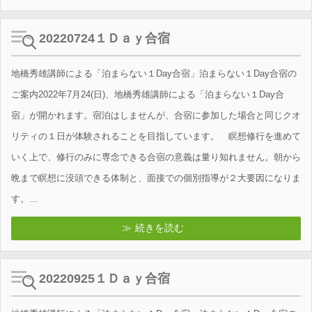
20220724１Ｄａｙ合宿
地橋秀雄講師による「泊まらない１Day合宿」泊まらない１Day合宿の
ご案内2022年7月24(日)、地橋秀雄講師による「泊まらない１Day合
宿」が開かれます。宿泊はしませんが、合宿に参加した場合と同じクオ
リティの１日が体験されることを目指しています。 瞑想修行を進めて
いく上で、修行のみに専念できる合宿の意義は量り知れません。朝から
晩まで瞑想に没頭できる体制と、面接での個別指導が２大要因になりま
す。...
続きを読む
20220925１Ｄａｙ合宿