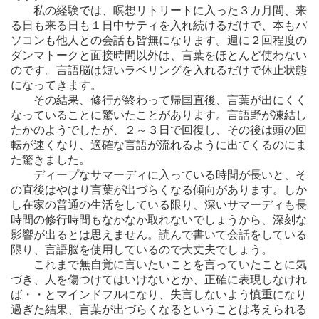
私の経験では、瞑想リトリートに入った３カ月間、来
る日も来る日も１日中サティを入れ続けるだけで、本もパ
ソコンも他人との会話も皆無になります。週に２回程度の
ダンマトークと面接時間以外は、言葉をほとんど使わない
のです。言語脳は短いラベリングを入れるだけで休止状態
になってきます。
その結果、修行が終わって帰国直後、言葉が出にくく
なっていることに驚いたことがあります。言語野が凍結し
たかのようでしたが、２～３日で回復し、その後は頭の回
転が速くなり、適確な言語が流れるように出てくるのにま
た驚きました。
ディープなサマーディに入っている時間が長いと、そ
の直後はやはり言葉が出づらくなる傾向があります。しか
し在家の普通の生活をしている限り、深いサマーディも長
時間の修行時間もなかなか取れないでしょうから、深刻な
影響が出るとは思えません。読んで書いて会話をしている
限り、言語脳を使用しているので大丈夫でしょう。
これまで無自覚に言いたいことを言っていたことに気
づき、人を傷つけてはいけないとか、正確に表現しなけれ
ば・・とマインドフルになり、失言しないよう慎重になり
過ぎた結果、言葉が出づらくなるということは考えられる