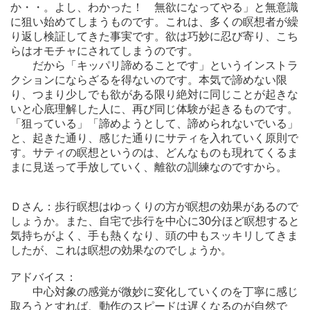
か・・。よし、わかった！ 無欲になってやる」と無意識
に狙い始めてしまうものです。これは、多くの瞑想者が繰
り返し検証してきた事実です。欲は巧妙に忍び寄り、こち
らはオモチャにされてしまうのです。
だから「キッパリ諦めることです」というインストラ
クションにならざるを得ないのです。本気で諦めない限
り、つまり少しでも欲がある限り絶対に同じことが起きな
いと心底理解した人に、再び同じ体験が起きるものです。
「狙っている」「諦めようとして、諦められないでいる」
と、起きた通り、感じた通りにサティを入れていく原則で
す。サティの瞑想というのは、どんなものも現れてくるま
まに見送って手放していく、離欲の訓練なのですから。
Ｄさん：歩行瞑想はゆっくりの方が瞑想の効果があるので
しょうか。また、自宅で歩行を中心に30分ほど瞑想すると
気持ちがよく、手も熱くなり、頭の中もスッキリしてきま
したが、これは瞑想の効果なのでしょうか。
アドバイス：
中心対象の感覚が微妙に変化していくのを丁寧に感じ
取ろうとすれば、動作のスピードは遅くなるのが自然で