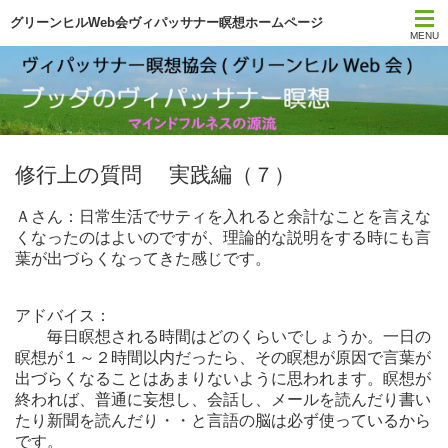
グリーンヒルWeb会ヴィパッサナー瞑想ホームページ
MENU
トップページ
スケジュール
修行上の質問 実践編（７）
今日の一言
Ａさん：日常生活でサティを入れると余計なことを言えな
月刊サティ
くなったのはよいのですが、理論的な説明をする時にも言
葉が出づらくなってきた感じです。
YouTube
アドバイス：
瞑想の本
毎日瞑想される時間はどのくらいでしょうか。一日の
瞑想が１～２時間以内だったら、その瞑想が原因で言葉が
出づらくなることはあまりないように思われます。瞑想が
初心者ガイダンス
終われば、普通に妄想し、会話し、メールを読んだり書い
たり新聞を読んだり・・と言語の脳は必ず使っているから
協会について
です。