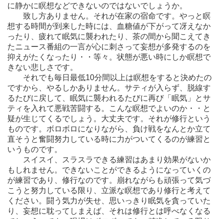
に静かに瞑想などできないのではないでしょうか。
致し方ありません。それが在家の宿命です。やっと瞑
想する時間が到来した時には、血糖値が下がって冴えなか
ったり、疲れて眠気に襲われたり、茶の間から聞こえてき
たニュース番組の一言が心に刺さって妄想が多発するのを
抑えがたくなったり・・等々。状態が悪い時にしか瞑想で
きない悲しさです。
それでも毎日最低10分間以上は瞑想をすると決めたの
ですから、やるしかありません。サティが入らず、脱線す
るたびに戻して、眠気に襲われるたびに再び「眠気」とサ
ティを入れて悪戦苦闘する。こんな瞑想でよいのか・・と
疑が生じてくるでしょう。大丈夫です。それが修行という
ものです。ボロボロになりながら、負け戦をなんとか立て
直そうと奮闘努力している時に力がついてくるのが練習と
いうものです。
スイスイ、スラスラできる練習はあまり効果がないか
もしれません。できないことができるようになっていくの
が練習であり、修行なのです。崩れながらも頑張って気づ
こうと努力している限り、立派な瞑想であり修行と考えて
ください。闘う気力が失せ、思いっきり眠気を貪っていた
り、妄想に耽ってしまえば、それは修行とは呼べなくなる