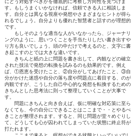
にどう対処すべきかを徹底的に考察し方向性を見つけま
す。もしうまくいかなければ、信頼できる人に相談しま
す。自分とは異なる視座や発想やさまざまなヒントが得ら
れるでしょう。自分よりも優れた智慧者と話すのが理想的
です。
もしそのような適当な人がいなかったら、ジャーナリ
ングのように、思いつくことを手当たりしだい書き出すや
り方も良いでしょう。頭の中だけで考えるのと、文字に書
き起こすのとでは大きな違いです。
きちんと紙の上に問題を書き出して、内観などの確立
された技法で発想の転換を試みるのも効果的です。例え
ば、①恩恵を受けたこと、②自分がしてあげたこと、③自
分がかけた迷惑や自分の落ち度や問題点に着目する、のが
内観ですが、こうした自己中心的な発想を転換するための
きちんとした思考法に則って整理していくことが大事で
す。
問題にきちんと向き合えば、仮に明確な対応策に至ら
なくても、今の自分にできることはここまで・・とやるべ
きことが整理されます。すると、同じ問題が堂々めぐりし
て、どうしても心が囚われてしまっていた状態に終止符が
打たれます。
ここまで来ると、瞑想ができる状態といっていいでし