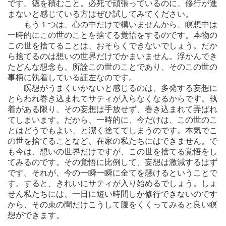
です。徳を積むこと。必死で頑張っているのに、修行が進
まないと感じている方はぜひ試してみてください。
もう１つは、心の中だけで構いませんから、瞑想中は
一時的にこの世のことを捨てる覚悟をするのです。本物の
この世を捨てることは、おそらくできないでしょう。だか
ら捨てるのは想いの世界だけでかまいません。浮かんでき
たどんな想念も、所詮この世のことであり、そのこの世の
事柄に執着している証左なのです。
瞑想がうまくいかないと感じるのは、多発する妄想に
とらわれ巻き込まれてサティが入らなくなるからです。執
着がある限り、その妄想は手放せず、巻き込まれて弄ばれ
てしまいます。だから、一時的に、今だけは、この世のこ
とはどうでもよい、と潔く捨ててしまうのです。本気でこ
の世を捨てることなど、在家の私たちにはできません。で
も今は、想いの世界だけですが、この世を捨てる覚悟をし
てみるのです。その覚悟に比例して、妄想は激減するはず
です。それが、今の一瞬一瞬に全てを懸けるということで
す。すると、きれいにサティが入り始めるでしょう。しょ
せん私たちには、一日に短い時間しか修行できないのです
から、その束の間だけこうして腹をくくってみると良い瞑
想ができます。