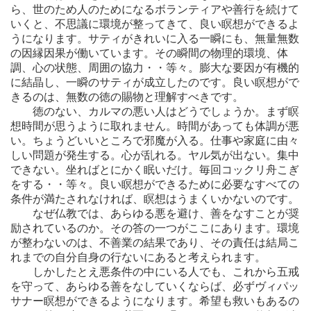
ら、世のため人のためになるボランティアや善行を続けて
いくと、不思議に環境が整ってきて、良い瞑想ができるよ
うになります。サティがきれいに入る一瞬にも、無量無数
の因縁因果が働いています。その瞬間の物理的環境、体
調、心の状態、周囲の協力・・等々。膨大な要因が有機的
に結晶し、一瞬のサティが成立したのです。良い瞑想がで
きるのは、無数の徳の賜物と理解すべきです。
徳のない、カルマの悪い人はどうでしょうか。まず瞑
想時間が思うように取れません。時間があっても体調が悪
い。ちょうどいいところで邪魔が入る。仕事や家庭に由々
しい問題が発生する。心が乱れる。ヤル気が出ない。集中
できない。坐ればとにかく眠いだけ。毎回コックリ舟こぎ
をする・・等々。良い瞑想ができるために必要なすべての
条件が満たされなければ、瞑想はうまくいかないのです。
なぜ仏教では、あらゆる悪を避け、善をなすことが奨
励されているのか。その答の一つがここにあります。環境
が整わないのは、不善業の結果であり、その責任は結局こ
れまでの自分自身の行ないにあると考えられます。
しかしたとえ悪条件の中にいる人でも、これから五戒
を守って、あらゆる善をなしていくならば、必ずヴィパッ
サナー瞑想ができるようになります。希望も救いもあるの