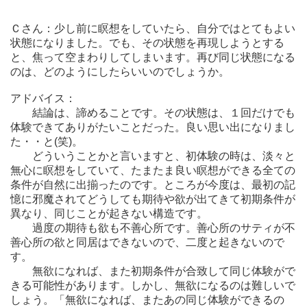
Ｃさん：少し前に瞑想をしていたら、自分ではとてもよい
状態になりました。でも、その状態を再現しようとする
と、焦って空まわりしてしまいます。再び同じ状態になる
のは、どのようにしたらいいのでしょうか。
アドバイス：
結論は、諦めることです。その状態は、１回だけでも
体験できてありがたいことだった。良い思い出になりまし
た・・と(笑)。
どういうことかと言いますと、初体験の時は、淡々と
無心に瞑想をしていて、たまたま良い瞑想ができる全ての
条件が自然に出揃ったのです。ところが今度は、最初の記
憶に邪魔されてどうしても期待や欲が出てきて初期条件が
異なり、同じことが起きない構造です。
過度の期待も欲も不善心所です。善心所のサティが不
善心所の欲と同居はできないので、二度と起きないので
す。
無欲になれば、また初期条件が合致して同じ体験がで
きる可能性があります。しかし、無欲になるのは難しいで
しょう。「無欲になれば、またあの同じ体験ができるの