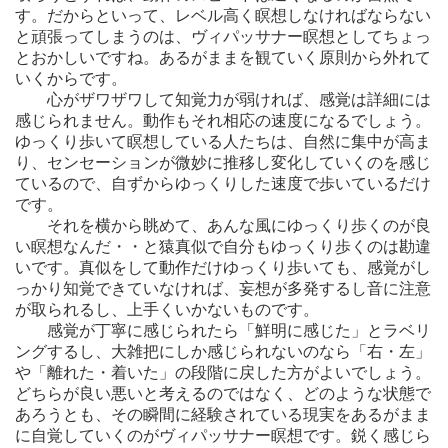
す。だからといって、レベル高く瞑想しなければならない
と頑張ってしまうのは、ヴィパッサナー瞑想としてちょっ
とおかしいですね。あるがままを観ていく原則から外れて
いくからです。
心がザワザワして知覚力が弱ければ、感覚は詳細には
感じられません。動作もそれ相応の速度になるでしょう。
ゆっくり歩いて瞑想している人たちは、自然に集中が高ま
り、センセーションが微妙に推移し変化していくのを感じ
ているので、自ずからゆっくりした速度で歩いているだけ
です。
それを横から眺めて、あんな風にゆっくり歩くのが良
い瞑想なんだ・・と猿真似で自分もゆっくり歩くのは勘違
いです。真似をして動作だけゆっくり歩いても、感覚がし
っかり知覚できていなければ、妄想が多発するし音に注意
が取られるし、上手くいかないものです。
感覚が丁寧に感じられたら「鮮明に感じた」とラベリ
ングするし、大雑把にしか感じられないのなら「右・左」
や「離れた・着いた」の段階に戻した方がよいでしょう。
どちらが良い悪いと考えるのではなく、どのような状態で
あろうとも、その瞬間に経験されている現実をあるがまま
に自覚していくのがヴィパッサナー瞑想です。鋭く感じら