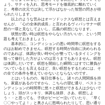
ょう。サティを入れ、思考モードを徹底的に離れていく
と、考察の次元では決して浮かばなかった智慧の閃きが得
られたりします。
以上のような営みはオーソドックスな瞑想とは言えま
せんが、「心の全体的成長」と言われるヴィパッサナー瞑
想の一環と見なしてよいし、広義の瞑想になります。
状態が悪い時は瞑想をやらない方がいいか、という問
題も考えておきましょう。
基本的に、コンディションの悪い時間帯に瞑想をする
のはお勧めできません。瞑想する時間が自由に決められる
のであれば、体調が良い時や心が整っているタイミングを
狙って修行した方がよいのは言うまでもありません。瞑想
は体調しだいです。瞑想を開始した瞬間にはすでに勝負が
ついているとも言えるほど、良い瞑想をするためには、そ
の全ての条件を整えていかないとならないのです。
とはいうものの、毎日仕事をし、諸々の人間関係を持
ち、家庭があるのですから、こちらの望む通り、ベストコ
ンディションの時間帯に悠々と瞑想ができる人は少ないで
しょう。頭がスッキリ、体調も抜群、さあ、瞑想しよ
う・・と思っても、子供がビービー泣いていたり、「早く
〇〇やってよ！」と奥さんに怒鳴られたりして、思い通り