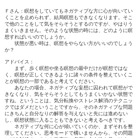
Ｆさん：瞑想をしていてもネガティブな方に心が向いてい
くことを止められず、結局瞑想もできなくなります。そこ
で他のことをして気をそらそうとするのですが、やはりう
まくいきません。そのような状態の時には、どのように瞑
想すればいいのでしょうか。
状態が悪い時は、瞑想をやらない方がいいのでしょう
か？
アドバイス：
まず、歩く瞑想や坐る瞑想の最中だけが瞑想ではな
く、瞑想が正しくできるように諸々の条件を整えていくこ
とが瞑想の一部であると考えてください。
あなたの場合、ネガティブな妄想に囚われて瞑想がで
きなくなり、気をそらそうとしてもうまくいかない状態で
すね。ということは、気分転換やストレス解消のテクニッ
クではダメだということですから、そのネガティブな問題
にきちんと自分なりの解答を与えないと先には進めない
し、瞑想状態に入ることもできないと考えるべきです。
ネガティブな何に心が傾いていくのか、まずそれを整
理してください。思考モードで構いませんから、その問題