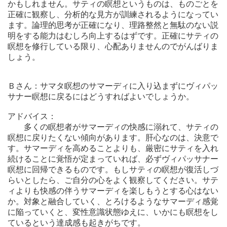
かもしれません。サティの瞑想というものは、ものごとを
正確に観察し、分析的な見方が訓練されるようになってい
ます。論理的思考が正確になり、理路整然と無駄のない説
明をする能力はむしろ向上するはずです。正確にサティの
瞑想を修行している限り、心配ありませんのでがんばりま
しょう。
Ｂさん：サマタ瞑想のサマーディに入り込まずにヴィパッ
サナー瞑想に戻るにはどうすればよいでしょうか。
アドバイス：
多くの瞑想者がサマーディの快感に溺れて、サティの
瞑想に戻りたくない傾向があります。肝心なのは、決意で
す。サマーディを高めることよりも、厳密にサティを入れ
続けることに覚悟が定まっていれば、必ずヴィパッサナー
瞑想に回帰できるものです。もしサティの瞑想が復活しづ
らいとしたら、ご自分の心をよく観察してください。サテ
ィよりも快感の伴うサマーディを楽しもうとする心はない
か。対象と融合していく、とろけるようなサマーディ感覚
に陥っていくと、変性意識状態ゆえに、いかにも瞑想をし
ているという達成感も起きがちです。