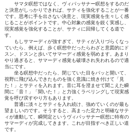
サマタ瞑想ではなく、ヴィパッサナー瞑想をするのだ
と決意がしっかりできれば、サティを強化することが一番
です。思考に手を出さない決意と、現実感覚を生々しく感
じることがポイントです。中心対象の感覚を鋭く実感し、
現実感覚を強化することが、サティに回帰してくる道で
す。
もしサマーディが強すぎて、サティが入りづらくなっ
ていたら、例えば、歩く瞑想中だったらわざと意図的にド
スン、ドスンと歩いてサマーディ感覚を弱めます。あまり
やり過ぎると、サマーディ感覚も破壊され失われるので適
当にです。
坐る瞑想中だったら、閉じていた目をパッと開いて、
視野に飛び込んできたものを強く意識に焼き付けて「見
た！」とサティを入れます。音に耳を澄ませて聞こえた瞬
間に「音！」「聞いた！」と力強くラベリングして現実感
覚を呼び戻すやり方もあります。
普通に淡々とサティを入れ続け、強めていくのが最も
望ましいのです。そうすると、高まった定力と明確なサテ
ィが連動して、瞬間定というヴィパッサナー瞑想に特有の
サマーディが完成してきます。これが目指すべき正しい道
です。