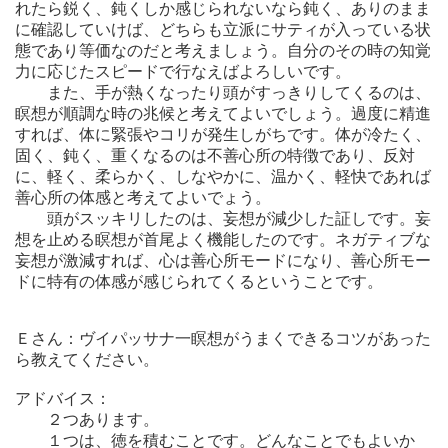
れたら鋭く、鈍くしか感じられないなら鈍く、ありのまま
に確認していけば、どちらも立派にサティが入っている状
態であり等価なのだと考えましょう。自分のその時の知覚
力に応じたスピードで行なえばよろしいです。
また、手が熱くなったり頭がすっきりしてくるのは、
瞑想が順調な時の兆候と考えてよいでしょう。過度に精進
すれば、体に緊張やコリが発生しがちです。体が冷たく、
固く、鈍く、重くなるのは不善心所の特徴であり、反対
に、軽く、柔らかく、しなやかに、温かく、軽快であれば
善心所の体感と考えてよいでょう。
頭がスッキリしたのは、妄想が減少した証しです。妄
想を止める瞑想が首尾よく機能したのです。ネガティブな
妄想が激減すれば、心は善心所モードになり、善心所モー
ドに特有の体感が感じられてくるということです。
Ｅさん：ヴイパッサナ一瞑想がうまくできるコツがあった
ら教えてください。
アドバイス：
２つあります。
１つは、徳を積むことです。どんなことでもよいか