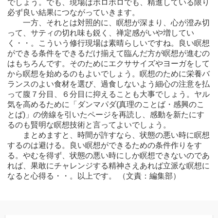
でしょう。でも、現場はボロボロでも、精進している限り
必ず良い結果につながっていきます。
一方、それとは対照的に、瞑想が深まり、心が澄み切
って、サティの切れ味も鋭く、禅定感がいや増してい
く・・。こういう修行現場は素晴らしいですね。良い瞑想
ができる条件をできるだけ揃えて臨んだ方が瞑想が進むの
はもちろんです。そのためにエクササイズやヨーガをして
から瞑想を始めるのもよいでしょう。瞑想のために栄養バ
ランスのよい食材を選び、過食しないよう細心の注意を払
って腹７分目、６分目に抑えることも大事でしょう。ヤル
気を高めるために「ダンマパダ(真理のことば・感興のこ
とば)」の傍線を引いたページを再読し、感動を新たにす
るのも賢明な瞑想技術と言ってよいでしょう。
まとめますと、時間が許すなら、状態の悪い時に瞑想
するのは避ける。良い瞑想ができるための条件作りをす
る。やむを得ず、状態の悪い時にしか瞑想できないのであ
れば、果敢にチャレンジする精神さえあれば立派な瞑想に
なると心得る・・。以上です。 （文責：編集部）