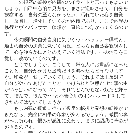
この視座の転換が内観のハイライトと言ってもよいで
しょう。自己中心的な見方を、まさに逆転させて、自分を
観察する。自分の至らなかった点、汚れていた心を自覚
し、反省し、浄化していくのが内観であり、ここで内観の
修行とヴィパッサナー瞑想が一直線につながってくるので
す。
今の瞬間の自分自身に気づくヴィパッサナー瞑想と、
過去の自分の所業に気づく内観。どちらも自己客観視をし
て、心を浄らかにととのえていく行法です。心の汚染を自
覚し、改めていくのです。
どうでしょうか。こうして、嫌な人にお世話になった
ことと、自分がかけた迷惑だけを調べたらどうなります
か。印象が一変していくでしょう。それまでは正反対で、
自分がやってあげたことと、かけられた迷惑だけで頭の中
がいっぱいになっていて、それでとんでもない奴だと嫌っ
て、憎んで、恨んで･･･と不善心所のオンパレードをして
きたのではないでしょうか。
もし内観の筋道に従って視座の転換と発想の転換がで
きたなら、完全に相手の印象が変わるでしょう。傲慢の鼻
がへし折られ、恨みが感謝に変わり、まさに認識に革命が
起きるのです。