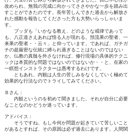
改められ、無我の完成に向かってささやかな一歩を踏み出
すことができたのです。長年苦しんできた過去から解放さ
れた感動を報告してくださった方も大勢いらっしゃいま
す。
ブッダも「いかなる教え、どのような戒律であって
も、八正道さえあれば悟る人が現れる。預流果の聖者、一
来果の聖者・・云々」と仰っています。であれば、ガチガ
チの超厳密な伝統に縛られ過ぎることはないのではない
か。仏教の真髄を外さなければ、修行現場の具体的テクニ
ックは本質的な問題ではないのではないか・・と、在家の
一瞑想インストラクターは愚考するわけです。
ともあれ、内観は人生の苦しみをなくしていく極めて
効果的な行法なのでトライしてみてください。
Ｂさん：
内観というのを初めて聞きました。それが自分に必要
なことなのかどうか迷っています。
アドバイス：
そうですね。もし今何か問題が起きていて苦しいこと
があるとすれば、その原因は必ず過去にあります。人間関