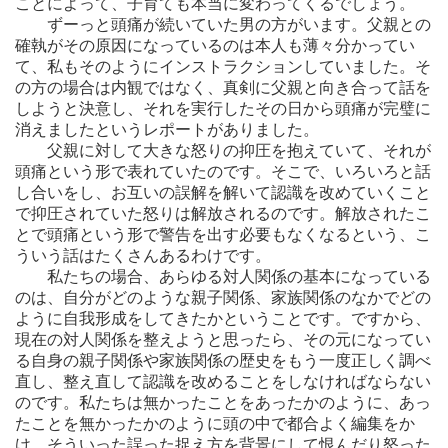
ことによって、子育ても本当に変わってくるでしょう。
ずーっと頭痛が続いていた男の方がいます。父親との
確執がその原因になっているのは本人も薄々分かってい
て、私もそのようにインストラクションしていました。そ
の方の場合は内観ではなく、真剣に父親と向き合って話を
しようと決意し、それを実行したその日から頭痛が完璧に
消えましたというレポートがありました。
父親に対して大きな怒りの抑圧を抱えていて、それが
頭痛という形で表れていたのです。そこで、いろいろと話
し合いをし、お互いの誤解を解いて認識を改めていくこと
で抑圧されていた怒りは解放されるのです。解放されたこ
とで頭痛という形で警告を出す必要もなくなるという、こ
ういう話はたくさんあるわけです。
私たちの場合、あらゆる対人関係の基本になっている
のは、自分がどのような親子関係、家族関係のなかでどの
ように自我形成をしてきたかということです。ですから、
現在の対人関係を整えようと思ったら、その元になってい
る自身の親子関係や家族関係の歴史をもう一度正しく調べ
直し、整え直して認識を改めることをしなければならない
のです。私たちは無かったことをあったかのように、あっ
たことを無かったかのように頭の中で都合よく編集をか
け、そういった誤った捉え方を背景にして恨んだり怒った