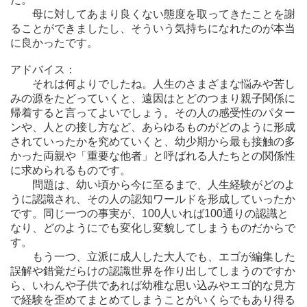
母に対してあまり良くない態度を取ってきたことを謝
ることができましたし、そういう気持ちになれたのが本当
に良かったです。
アドバイス：
それは何よりでしたね。人生のさまざまな悩みや苦し
みの源をたどっていくと、遠因はとどのつまり親子関係に
帰着すると言ってよいでしょう。その人の感受性のパター
ンや、人との接し方など、あらゆるものがどのように形成
されていったかを究めていくと、幼少期から最も接触の多
かった両親や「重要な他者」と呼ばれる人たちとの関係性
に求められるものです。
問題は、幼い頃から今に至るまで、人生経験がどのよ
うに認識され、その人の認知ワールドを形成していったか
です。同じ一つの事実が、100人いれば100通りの認識と
なり、どのようにでも変化し変貌してしまうものだからで
す。
もう一つ、立派に成人した大人でも、エゴが編集した
誤解や錯覚だらけの認識世界を作り出してしまうのですか
ら、いわんや子供であれば幼稚な思い込みやエゴ的な見方
で経験を歪めてまとめてしまうことがいくらでもあり得る