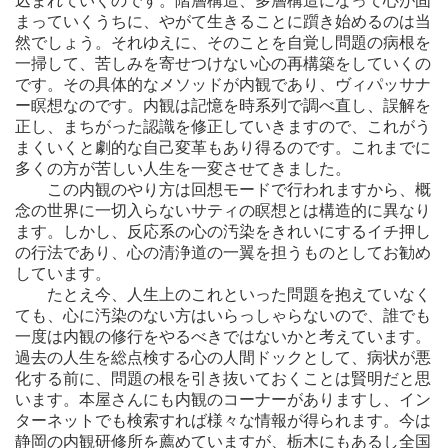
込まれていくのです。階層構造、多層構造になって心が固
まっていくうちに、やがて生きることに躓き始めるのは当
然でしょう。それゆえに、そのことを自覚し問題の病根を
一掃して、苦しみを寄せつけない心の再構築をしていくの
です。その具体的なメソッドが内観であり、ヴィパッサナ
ー瞑想なのです。内観は記憶を時系列で調べ直し、誤解を
正し、まちがった認識を修正していきますので、これがう
まくいくと劇的な自己変革もあり得るのです。これまでに
多くの方が苦しい人生を一変させてきました。
この内観のやり方は回想モードで行われますから、概
念の世界に一切入らないサティの瞑想とは構造的に異なり
ます。しかし、反応系の心の汚染をきれいにするイチ押し
の行法であり、心の清浄道の一翼を担うものとしてお勧め
しています。
たとえ今、人生上のこれといった問題を抱えていなく
ても、心に汚染のない方はいらっしゃらないので、誰でも
一度は内観の修行をやるべきではないかと考えています。
過去の人生を総点検する心の人間ドックとして、病状が悪
化する前に、問題の根を引き抜いておくことは賢明だと思
います。本屋さんにも内観のコーナーがありますし、イン
ターネットでも検索すれば様々な情報が得られます。今は
静岡の内観研修所を薦めていますが、栃木にもあるし全国