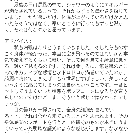
最後の日は屏風の中で、シャワーのようにエネルギー
が満たされているようで、それからずっと温かさを感じて
いました。ただ暑いだけ、体温が上がっているだけかと思
ったらそうではなく、寒いところに行ってもずっと温か
く、それは何なのかと思っています。
アドバイス：
私も内観はわりとうまくいきました。そしたらものす
ごく身体が軽かった。本当に空を飛べるのではないかと本
気で錯覚するくらいに軽い、そして何を見ても綺麗に見え
る、輝いて見えるのです。それは要するに、無意識のとこ
ろでネガティブな感情とかドロドロが渦巻いていたのが、
綺麗に晴れてしまえば、もう世界はすばらしい、美しいと
いうふうに感じてしまうのは当然ということです。一番ヒ
ットしてうまくいった状態をポップコーンになるとか言う
らしいのですけれど、ま、そういう感じではなかったでし
ょうか。
目の曇りが一掃されて、全身の細胞が喜んでい
る・・。それは心から来ていることだと思われます。その
身体感覚のレポートを伺うと、内観そのものが本当にうま
くいっていた明確な証拠のような感じがします。なかなか