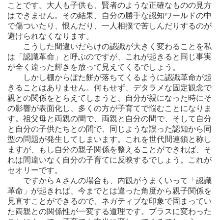
ことです。大人も子供も、賢者のような正確なものの見方
はできません。その結果、自分の勝手な認知ワールドの中
で傷ついたり、恨んだり、一人相撲で苦しんだりするのが
避けられなくなります。
こうした間違いだらけの認識が大きく変わることを私
は「認識革命」と呼ぶのですが、これが起きると同じ事実
が全く違った輝きを放って見えてくるでしょう。
しかし棚からぼた餅が落ちてくるように認識革命が起
きることはありません。何もせず、デタラメな固定観念で
親との関係をとらえてしまうと、自分が親になった時にそ
の影響が表面化し、多くの方が子育てで悩むことになりま
す。祖父母と両親の間で、両親と自分の間で、そして自分
と自分の子供たちとの間で、同じような誤った認知から同
型の問題が発生してしまいます。これを世代間連鎖と称し
ますが、もし自分の親子関係を整えることができれば、そ
れは間違いなく自分の子育てに反映するでしょう。これが
セオリーです。
ですからＡさんの場合も、内観がうまくいって「認識
革命」が起きれば、今までとは違った角度から親子関係を
見直すことができるので、ネガティブな印象で固まってい
た両親との関係性が一変する道理です。プラスに変わった