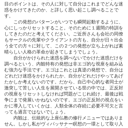
目のポイントは、その人に対して自分はこれまでどんな迷
惑をかけてきたのか、と詳しく思い起こし調べることで
す。
この発想のパターンがいつでも瞬間起動するように、
心にしっかりセットすること。そのために１週間の特訓を
してきたのだと考えてください。ご近所さんも会社の同僚
もサークルの先輩やクライアントの方も、自分が日々出会
う全ての方々に対して、この２つの発想が立ち上がれば素
晴らしい人格の革命が起きてしまうでしょう。
自分がかけられた迷惑を調べないでかけた迷惑だけを
調べるという、内観特有の発想は非エゴ的な視座を組み込
む強力な手法です。エゴはこれとは真逆の発想で、自分は
どれだけ迷惑をかけられたか、自分がどれだけやってあげ
たかしか考えないのです。だから、自己中心的な者同士が
激突して苦しい人生を展開させている世の中では、正反対
の視座をリセットしなければ問題がこじれ続け、最後は戦
争にまで発展いかねないのです。エゴの正反対の視点をい
かに導入していくかは、人類全体の存続に必要不可欠と言
っても過言ではないでしょう。
内観は、伝統的な上座仏教の修行メニューではありま
せん。しかし私がヴィパッサナー瞑想の一環として取り入