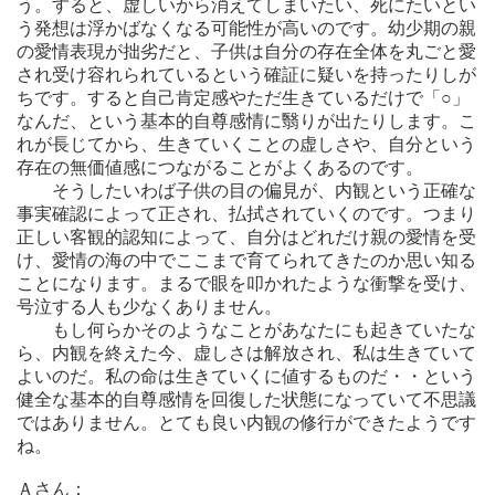
う。すると、虚しいから消えてしまいたい、死にたいとい
う発想は浮かばなくなる可能性が高いのです。幼少期の親
の愛情表現が拙劣だと、子供は自分の存在全体を丸ごと愛
され受け容れられているという確証に疑いを持ったりしが
ちです。すると自己肯定感やただ生きているだけで「○」
なんだ、という基本的自尊感情に翳りが出たりします。こ
れが長じてから、生きていくことの虚しさや、自分という
存在の無価値感につながることがよくあるのです。
そうしたいわば子供の目の偏見が、内観という正確な
事実確認によって正され、払拭されていくのです。つまり
正しい客観的認知によって、自分はどれだけ親の愛情を受
け、愛情の海の中でここまで育てられてきたのか思い知る
ことになります。まるで眼を叩かれたような衝撃を受け、
号泣する人も少なくありません。
もし何らかそのようなことがあなたにも起きていたな
ら、内観を終えた今、虚しさは解放され、私は生きていて
よいのだ。私の命は生きていくに値するものだ・・という
健全な基本的自尊感情を回復した状態になっていて不思議
ではありません。とても良い内観の修行ができたようです
ね。
Ａさん：