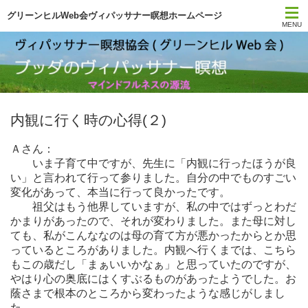
グリーンヒルWeb会ヴィパッサナー瞑想ホームページ
MENU
トップページ
スケジュール
内観に行く時の心得(２)
今日の一言
Ａさん：
月刊サティ
いま子育て中ですが、先生に「内観に行ったほうが良
い」と言われて行って参りました。自分の中でものすごい
YouTube
変化があって、本当に行って良かったです。
祖父はもう他界していますが、私の中ではずっとわだ
かまりがあったので、それが変わりました。また母に対し
瞑想の本
ても、私がこんななのは母の育て方が悪かったからとか思
っているところがありました。内観へ行くまでは、こちら
初心者ガイダンス
もこの歳だし「まぁいいかなぁ」と思っていたのですが、
やはり心の奥底にはくすぶるものがあったようでした。お
蔭さまで根本のところから変わったような感じがしまし
協会について
た。