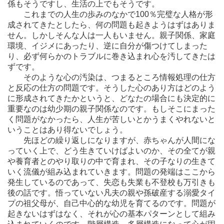
係もそうですし、生活の上でもそうです。
これまでの人生の歩みのなかで100％完璧な人格が形
成されてきたとしたら、何の問題も起きようはずはありま
せん。しかしそんな人は一人もいません。親子関係、家庭
環境、イジメにあったり、逆に自分が傷つけてしまった
り、必ず何らかのトラブルに巻き込まれ心を汚してきたは
ずです。
そのような心の汚染は、つまるところ情報処理の仕方
と反応の仕方の問題です。そうした心のあり方はどのよう
に形成されてきたかというと、どなたの場合にも決定的に
重要なのは幼少期の親子関係なのです。もしそこにまった
く問題がなかったら、人生が苦しいとかうまくやれないと
いうことはあり得ないでしょう。
先ほどの繰り返しになりますが、赤ちゃんが人間にな
っていく上で、どう生きていけばよいのか、その全てが親
や養育者とのやり取りの中で育まれ、その子なりの生きて
いく流儀が組み込まれていきます。問題の発端はここから
発生しているのであって、失恋も失業も不登校も万引きも
後の話です。悟っていない凡夫の親や孫破産する溺愛タイ
プの祖父母が、自己中心的な幼児を育てるのです。問題が
起きないはずはなく、それが心の基本パターンとして組み