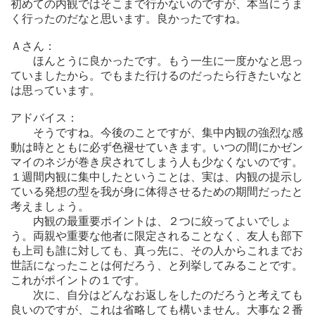
初めての内観ではそこまで行かないのですが、本当にうま
く行ったのだなと思います。良かったですね。
Ａさん：
ほんとうに良かったです。もう一生に一度かなと思っ
ていましたから。でもまた行けるのだったら行きたいなと
は思っています。
アドバイス：
そうですね。今後のことですが、集中内観の強烈な感
動は時とともに必ず色褪せていきます。いつの間にかゼン
マイのネジが巻き戻されてしまう人も少なくないのです。
１週間内観に集中したということは、実は、内観の提示し
ている発想の型を我が身に体得させるための期間だったと
考えましょう。
内観の最重要ポイントは、２つに絞ってよいでしょ
う。両親や重要な他者に限定されることなく、友人も部下
も上司も誰に対しても、真っ先に、その人からこれまでお
世話になったことは何だろう、と列挙してみることです。
これがポイントの１です。
次に、自分はどんなお返しをしたのだろうと考えても
良いのですが、これは省略しても構いません。大事な２番