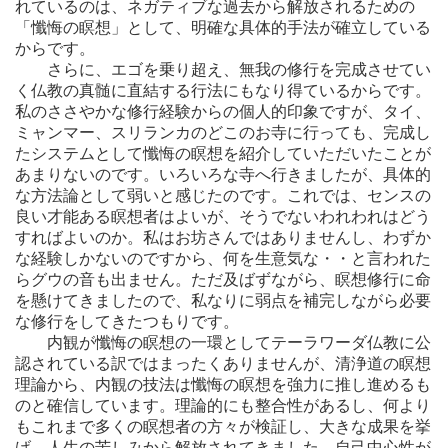
れているのは、ネガティブな過去から解放されるための
「懺悔の瞑想」として、明確な具体的手法が確立している
からです。
さらに、エゴを乗り超え、無我の修行を完成させてい
く仏教の真髄に直結する行法にもなり得ているからです。
私のささやかな修行経験からの個人的印象ですが、タイ、
ミャンマー、スリランカのどこのお寺に行っても、完成し
たシステムとして懺悔の瞑想を紹介していただいたことが
あまりないのです。いろいろな寺へ行きましたが、具体的
な方法論として弱いと感じたのです。これでは、センスの
良い才能ある瞑想者はよいが、そうでないわれわれはどう
すればよいのか。私はお坊さんではありませんし、わずか
な経験しかないのですから、何を生意気な・・と言われた
らグウの音も出ません。ただ及ばずながら、瞑想修行に命
を懸けてきましたので、私なりに弱点を補完しながら必要
な修行をしてきたつもりです。
内観が懺悔の瞑想の一環としてテーラワーダ仏教に公
認されている訳ではまったくありませんが、清浄道の瞑想
理論から、内観の技法は懺悔の瞑想を強力に推し進めるも
のと確信しています。理論的にも整合性があるし、何より
もこれまで多くの瞑想者の方々が検証し、大きな成果を挙
げ、人生の苦しみから解放されてきました。自己中心性が