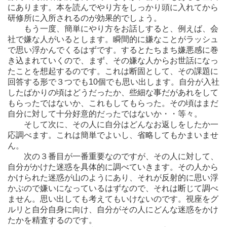
にあります。本を読んでやり方をしっかり頭に入れてから
研修所に入所されるのが効果的でしょう。
もう一度、簡単にやり方をお話しすると、例えば、会
社で嫌な人がいるとします。瞬間的に嫌なことがラッシュ
で思い浮かんでくるはずです。するとたちまち嫌悪感に巻
き込まれていくので、まず、その嫌な人からお世話になっ
たことを想起するのです。これは断固として、その課題に
回答する形で３つでも10個でも思い出します。自分が入社
したばかりの頃はどうだったか、些細な事だがあれをして
もらったではないか、これもしてもらった。その頃はまだ
自分に対して十分好意的だったではないか・・等々。
そして次に、その人に自分はどんなお返しをしたか一
応調べます。これは簡単でよいし、省略してもかまいませ
ん。
次の３番目が一番重要なのですが、その人に対して、
自分がかけた迷惑を具体的に調べていきます。その人から
かけられた迷惑が山のようにあり、それが反射的に思い浮
かぶので嫌いになっているはずなので、それは断じて調べ
ません。思い出しても考えてもいけないのです。視座をグ
ルリと自分自身に向け、自分がその人にどんな迷惑をかけ
たかを精査するのです。