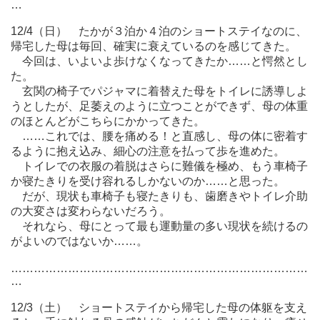
…
12/4（日） たかが３泊か４泊のショートステイなのに、
帰宅した母は毎回、確実に衰えているのを感じてきた。
今回は、いよいよ歩けなくなってきたか……と愕然とし
た。
玄関の椅子でパジャマに着替えた母をトイレに誘導しよ
うとしたが、足萎えのように立つことができず、母の体重
のほとんどがこちらにかかってきた。
……これでは、腰を痛める！と直感し、母の体に密着す
るように抱え込み、細心の注意を払って歩を進めた。
トイレでの衣服の着脱はさらに難儀を極め、もう車椅子
か寝たきりを受け容れるしかないのか……と思った。
だが、現状も車椅子も寝たきりも、歯磨きやトイレ介助
の大変さは変わらないだろう。
それなら、母にとって最も運動量の多い現状を続けるの
がよいのではないか……。
……………………………………………………………………
…
12/3（土） ショートステイから帰宅した母の体躯を支え