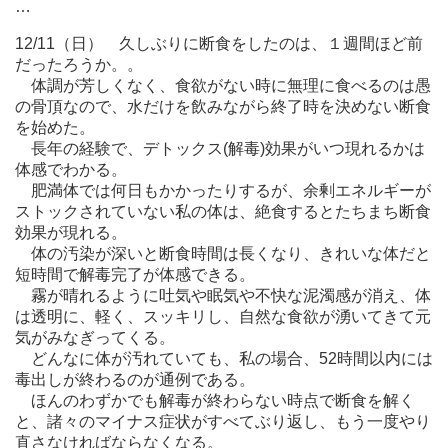
…
12/11（日） 久しぶりに断食をしたのは、１週間ほど前
だったろうか。。
体調が芳しくなく、食欲がない時に無理に食べるのは愚
の骨頂なので、水だけを飲みながら終了時を決めない断食
を始めた。
長年の経験で、デトックス(解毒)効果がいつ現れるかは
体感でわかる。
肥満体では何日もかかったりするが、余剰エネルギーが
ストックされていない私の体は、絶食するとたちまち断食
効果が現れる。
体の汚染が深いと断食時間は長くなり、きれいな体だと
短時間で解毒完了が体感できる。
霧が晴れるように吐気や眠気や不快な泥濁感が消え、体
は透明に、軽く、スッキリし、自然な食欲が湧いてきて元
気がみなぎってくる。
どんなに体が汚れていても、私の場合、52時間以内には
毒出しが終わるのが通例である。
ほんのわずかでも解毒が終わらない時点で断食を解く
と、諸々のマイナス症状がすべてぶり返し、もう一度やり
直さなければならなくなる。