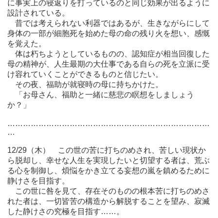
に事実上の寝返りを打っているのと同じ効果が出るように
設計されている。
昔では考えられない利器ではあるが、生きながらにして
身体の一部が細胞死を始めた母の命の残り火を想い、感慨
を覚えた。
体は朽ちようとしているものの、認知症が相当回復した
母の精神が、人生最期の大仕事である自らの死を立派に受
け容れていくことができるものと信じたい。
その夜、福助が就寝時の母に持ちかけた。
「お母さん、福助と一緒に慈悲の瞑想をしましょう
か？」
……………………………………………………………………
…
12/29（木） この世の苦に打ちのめされ、苦しい現状か
ら脱却し、幸せな人生を実現したいと切望する者は、荒ぶ
る心を制御し、煩悩をかき立てる妄想の嵐を鎮めるために
静けさを目指す。
この世に咎を見て、存在そのものの根本苦に打ちのめさ
れた者は、一切皆苦の構造から解脱することを望み、寂滅
した静けさの究極を目指す……。