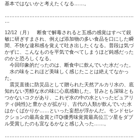
基本ではないかと考えたくなる……。
……………………………………………………………………
…
12/12（月） 断食で解毒されると五感の感覚はすべて鋭
敏に研ぎすまされ、例えば添加物の多い食品を口にした瞬
間、不快な違和感を覚えて吐き出したくなる。普段は気づ
かずに、こんなものを平気で食べてしまうほど鈍感だった
のかと恐ろしくなる。
今回印象的だったのは、断食中に飲んでいた水だった。
水の味をこれほど美味しく感じたことは絶えてなかっ
た。
震災直後に防災品として贈られた天然アルカリ水の、底
知れない芳醇な水の味に心底感動した。甘みとも深味とも
つかないコクがあり、これぞ水の中の水といったピュアリ
ティ(純性)と豊かさが拡がり、古代の人類が飲んでいた水
はかくばかりか……といった妄想が浮かんだ。モンドセレ
クションの最高金賞とiTQi優秀味覚賞最高位三ツ星をダブ
ル受賞したのも宜なるかなと感じ入った……。
……………………………………………………………………