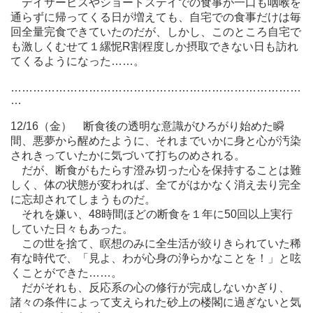
デイサービスやショートステイでの食事が一口も咽喉を
通らずに帰ってくる日が増えても、自宅での食事だけは毎
回全量完食できていたのだが、しかし、このところ自宅で
も激しくむせて１縲怩R割程度しか摂取できない日も訪れ
てくるようになった……。
……………………………………………………………………
…
12/16（金） 断食後の透明な意識がひろがり始めた瞬
間、悪夢から醒めたように、それまでいかに身と心が汚染
されきっていたかに気づいて打ちのめされる。
だが、断食がもたらす澄み切った心を保持することは難
しく、体の状態が変われば、全てがはかなく消え去り完全
に忘却されてしまうものだ。
それを嫌い、48時間ほどの断食を１年に50回以上実行
していた日々もあった。
この世を捨て、瞑想のみに全生活が絞りきられていた稀
有な時代で、「見よ、わが心身の浄らかなことを！」と呟
くことができた……。
だがそれも、反応系の心の修行が完成しないかぎり、
諸々の条件によって支えられた砂上の楼閣に過ぎないと気