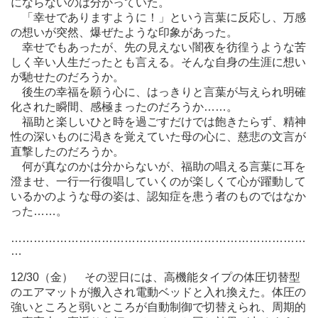
にならないのは分かっていた。
「幸せでありますように！」という言葉に反応し、万感
の想いが突然、爆ぜたような印象があった。
幸せでもあったが、先の見えない闇夜を彷徨うような苦
しく辛い人生だったとも言える。そんな自身の生涯に想い
が馳せたのだろうか。
後生の幸福を願う心に、はっきりと言葉が与えられ明確
化された瞬間、感極まったのだろうか……。
福助と楽しいひと時を過ごすだけでは飽きたらず、精神
性の深いものに渇きを覚えていた母の心に、慈悲の文言が
直撃したのだろうか。
何が真なのかは分からないが、福助の唱える言葉に耳を
澄ませ、一行一行復唱していくのが楽しくて心が躍動して
いるかのような母の姿は、認知症を患う者のものではなか
った……。
……………………………………………………………………
…
12/30（金） その翌日には、高機能タイプの体圧切替型
のエアマットが搬入され電動ベッドと入れ換えた。体圧の
強いところと弱いところが自動制御で切替えられ、周期的