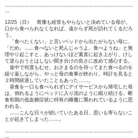
……………………………………………………………………
…
12/25（日） 胃瘻も経管もやらないと決めている母が、
口から食べられなくなれば、遠からず死が訪れてくるだろ
う。
「食べたくない」と言いベッドから出たがらない母に、
「だめ。……食べないと死んじゃうよ。食べようね」と無
理やり起こすと、あっけないほど素直に起き上がり、けし
て逆らおうとはしない聞き分けの良さに改めて感心する。
途中で何度もむせ、おさまるのを待ってまた食べるのを
繰り返しながら、やっと母の食事が終わり、時計を見ると
２時間経過していたこともあった……。
昼食を一口も食べられずにデイサービスから帰宅した母
は、倒れるようにベッドに入り泥のように眠り続ける。断
食初期の低血糖症状に特有の睡魔に襲われているように思
われる。
……こんな日々が続いていたある日、思いも寄らないこ
とが起きてしまった……。
……………………………………………………………………
…