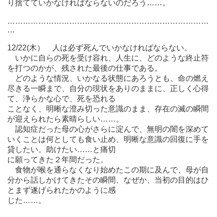
り捨てていかなければならないのだろう……。
……………………………………………………………………
…
12/22(木） 人は必ず死んでいかなければならない。
いかに自らの死を受け容れ、人生に、どのような終止符
を打つのかが、残された最後の仕事である。
どのような情況、いかなる状態にあろうとも、命の燃え
尽きる一瞬まで、自分の現状をありのままに、正しく心得
て、浄らかな心で、死を恐れる
ことなく、明晰な澄み切った意識のまま、存在の滅の瞬間
が迎えられたら素晴らしい……。
認知症だった母の心がさらに淀んで、無明の闇を深めて
いくことは何としても食い止め、明晰な意識の回復に手を
貸したい。助けたい……と痛切
に願ってきた２年間だった。
食物が喉を通らなくなり始めたこの期に及んで、母が自
分から話しかけてきたその瞬間、なぜか、当初の目的はひ
とまず遂げられたかのように感
じた……。