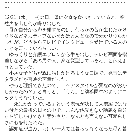
……………………………………………………………………
…
12/21（水） その日、母に夕食を食べさせていると、突
然声を出し何か喋り出した。
母が自分から声を発するのは、何らかの苦が生じたかＳ
ＯＳなどネガティブな訴えがほとんどなので分かりづらか
ったが、どうやらテレビでインタビューを受けている人の
ことを言っているらしい。
ゆっくりと介護エプロンから手を出し、テレビ画面を指
差しながら「あの男の人、変な髪型しているね」と伝えよ
うとしていた。
小さな子どもが親に話しかけるような口調で、発音はデ
タラメだが普通の声量だった。
やっと理解できたので、「ヘアスタイルが変なのがおか
しかったの？」と言うと、「うん」と幼稚園生のようにコ
ックリうなづいた。
「死にかかっている」という表現が決して大袈裟ではな
い母との最後の日々の中で、こんな他愛もない話題を自分
から話しかけてきた意外さと、なんとも言えない可愛らし
さに心を打たれた。
認知症が進み、もはや一人では暮らせなくなった母と暮