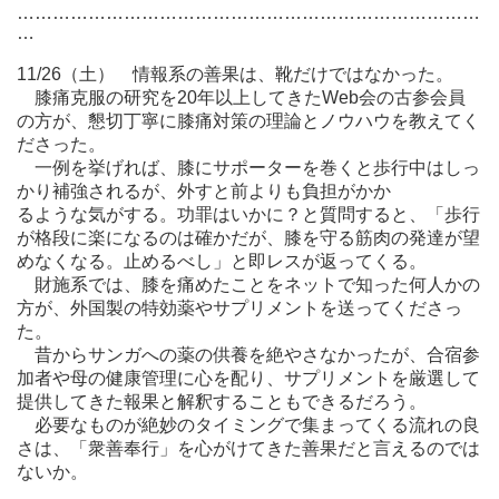
……………………………………………………………………
…
11/26（土） 情報系の善果は、靴だけではなかった。
膝痛克服の研究を20年以上してきたWeb会の古参会員
の方が、懇切丁寧に膝痛対策の理論とノウハウを教えてく
ださった。
一例を挙げれば、膝にサポーターを巻くと歩行中はしっ
かり補強されるが、外すと前よりも負担がかか
るような気がする。功罪はいかに？と質問すると、「歩行
が格段に楽になるのは確かだが、膝を守る筋肉の発達が望
めなくなる。止めるべし」と即レスが返ってくる。
財施系では、膝を痛めたことをネットで知った何人かの
方が、外国製の特効薬やサプリメントを送ってくださっ
た。
昔からサンガへの薬の供養を絶やさなかったが、合宿参
加者や母の健康管理に心を配り、サプリメントを厳選して
提供してきた報果と解釈することもできるだろう。
必要なものが絶妙のタイミングで集まってくる流れの良
さは、「衆善奉行」を心がけてきた善果だと言えるのでは
ないか。