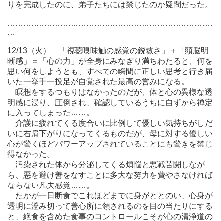
りを完成したのに、弟子たちには禁じたのか疑問だった。
……………………………………………………………………
…
12/13（火） 「視聴嗅味触の感覚の鋭敏さ」＋「頭脳明
晰感」＝「心の力」が全身にみなぎり満ちわたると、何を
思い何をしようとも、すべての瞬間に正しい思考と行き届
いた一挙手一投足が自覚された最高の営みになる。
瞑想をするつもりはなかったのだが、体と心の異様な透
明感に浸り、圧倒され、確認しているうちに自ずから禅定
に入ってしまった……。
介護に疲れてくる度合いに比例して優しい気持ちがしだ
いに右肩下がりになってくるものだが、母に対する優しい
心が驚くほどパワーアップされていることにも驚きを禁じ
得なかった。
汚染された体から分泌してくる煩悩と悪戦苦闘しなが
ら、悪を避け善をなすことに多大な努力を費やさなければ
ならない凡夫感覚……。
たかが一日断食でこれほどまでに身がととのい、心身が
透明に澄み切って善心所に領されるのを目の当たりにする
と、絶食を含めた食事のコントロールこそが心の清浄道の