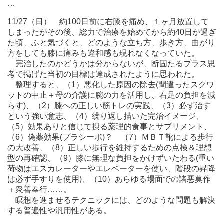
…
11/27（日） 約100日前に右膝を痛め、１ヶ月放置して
しまったがその後、総力で治療を始めてから約40日が過ぎ
た頃、ふと気づくと、どのような立ち方、歩き方、曲がり
方をしても膝に痛みも違和感も現れなくなっていた。
完治したのかどうかは分からないが、断固たるプラス思
考で掲げた当初の目標は達成されたように思われた。
整理すると、（1）悪化した原因の除去(間違ったスクワ
ットの中止＋母の介護に腕の力を活用し、右足の負担を減
らす)、（2）膝への正しい筋トレの実践、（3）必ず治す
という強い意志、（4）繰り返し描いた完治イメージ、
（5）効果ありと信じて摂る薬理的食事とサプリメント、
（6）偽薬効果(プラシーボ)？ （7）ＭＢＴ靴による歩行
の大改善、（8）正しい歩行を維持するための点検＆理想
型の再確認、（9）膝に無理な負担をかけずいたわる(重い
荷物はエスカレーターやエレベーターを使い、階段の昇降
は必ず手すりを使用)、（10）あらゆる場面での諸悪莫作
＋衆善奉行……。
瞑想を進ませるテクニックには、どのような問題も解決
する普遍性や汎用性がある。