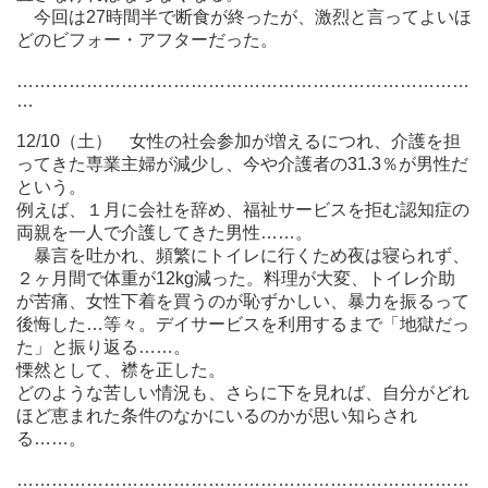
今回は27時間半で断食が終ったが、激烈と言ってよいほ
どのビフォー・アフターだった。
……………………………………………………………………
…
12/10（土） 女性の社会参加が増えるにつれ、介護を担
ってきた専業主婦が減少し、今や介護者の31.3％が男性だ
という。
例えば、１月に会社を辞め、福祉サービスを拒む認知症の
両親を一人で介護してきた男性……。
暴言を吐かれ、頻繁にトイレに行くため夜は寝られず、
２ヶ月間で体重が12kg減った。料理が大変、トイレ介助
が苦痛、女性下着を買うのが恥ずかしい、暴力を振るって
後悔した…等々。デイサービスを利用するまで「地獄だっ
た」と振り返る……。
慄然として、襟を正した。
どのような苦しい情況も、さらに下を見れば、自分がどれ
ほど恵まれた条件のなかにいるのかが思い知らされ
る……。
……………………………………………………………………