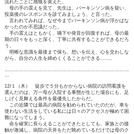
流れたことに感慨を覚えた。
母の手の震えを見て、先生は、パーキンソン病を疑い、
投薬後のレスポンスを診てみましょう、と言った。
言われてみれば、なぜ今までパーキンソン病が浮かばな
かったのか不思議だった。
手の震えはともかく、嚥下や発音が回復すれば、母の最
期の日々をもっと深く、丁寧に共有することができるだろ
う。
明晰な意識を最後まで保ち、想いを伝え、心を交わしな
がら、自分の人生を締めくくることができる……。
……………………………………………………………………
…
12/１（木） 徒歩で５分もかからない病院の訪問看護を
選んだのは、万一母が入院する事態が生じた場合にも、足
しげく見舞える条件を最優先したからだ。
この近隣では最高の病院を勧められていたのだが、車を
使わない生活をしている私には日々のアクセスが極めて困
難になってしまう。
命を確実に長らえることができたとしても、家族との接
触が激減し、病院の天井をただ眺めているだけでは母のク