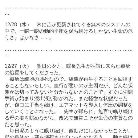
……………………………………………………………………
…
12/28（水） 常に苦が更新されてくる無常のシステムの
中で、一瞬一瞬の動的平衡を保ち続けるしかない生命の危
うさ、はかなさ……。
……………………………………………………………………
…
12/27（火） 翌日の夕方、院長先生が往診に来られ褥瘡
の処置をしてくださった。
褥瘡は細胞の壊死なので、組織が再生することも回復す
ることもないらしい。血行が悪いのが主因だが、どんな状
態かは切ってみないと分からないとのことで、すぐに切開
手術が始まり浸出液が除かれた。まだ軽微な状態だった
が、傷口に手当を続け、エアマットを導入し体圧の調整を
していくことになった。 先生が帰られ、無言で眠り続け
る母の姿を眺めながら、改めて無常こそが生命の本質なの
だと思った。
毎日泥のように眠り続け、微動だにしなかったことが、
母の身体の一部を壊死させていったのだろう。 動き続け