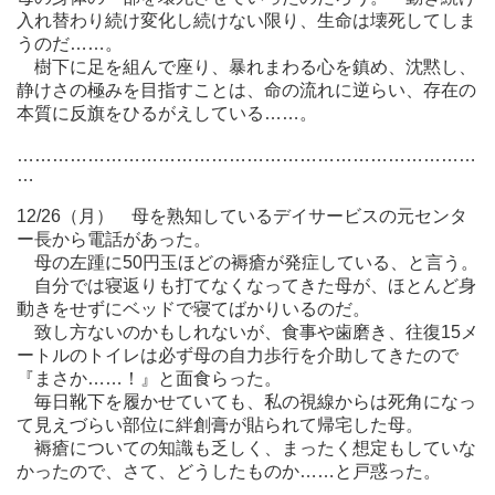
入れ替わり続け変化し続けない限り、生命は壊死してしま
うのだ……。
樹下に足を組んで座り、暴れまわる心を鎮め、沈黙し、
静けさの極みを目指すことは、命の流れに逆らい、存在の
本質に反旗をひるがえしている……。
……………………………………………………………………
…
12/26（月） 母を熟知しているデイサービスの元センタ
ー長から電話があった。
母の左踵に50円玉ほどの褥瘡が発症している、と言う。
自分では寝返りも打てなくなってきた母が、ほとんど身
動きをせずにベッドで寝てばかりいるのだ。
致し方ないのかもしれないが、食事や歯磨き、往復15メ
ートルのトイレは必ず母の自力歩行を介助してきたので
『まさか……！』と面食らった。
毎日靴下を履かせていても、私の視線からは死角になっ
て見えづらい部位に絆創膏が貼られて帰宅した母。
褥瘡についての知識も乏しく、まったく想定もしていな
かったので、さて、どうしたものか……と戸惑った。