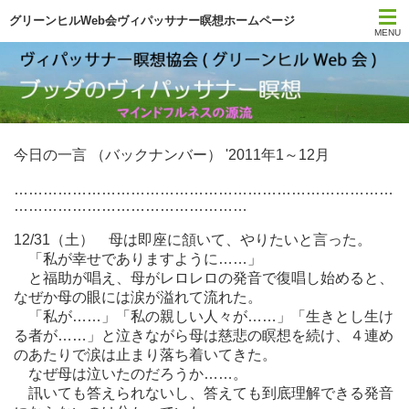
グリーンヒルWeb会ヴィパッサナー瞑想ホームページ
MENU
トップページ
スケジュール
今日の一言 （バックナンバー） '2011年1～12月
今日の一言
……………………………………………………………………
…………………………………………
月刊サティ
12/31（土） 母は即座に頷いて、やりたいと言った。
YouTube
「私が幸せでありますように……」
と福助が唱え、母がレロレロの発音で復唱し始めると、
なぜか母の眼には涙が溢れて流れた。
瞑想の本
「私が……」「私の親しい人々が……」「生きとし生け
る者が……」と泣きながら母は慈悲の瞑想を続け、４連め
初心者ガイダンス
のあたりで涙は止まり落ち着いてきた。
なぜ母は泣いたのだろうか……。
協会について
訊いても答えられないし、答えても到底理解できる発音