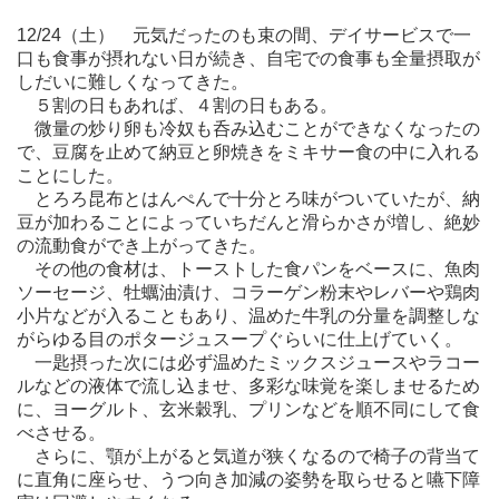
12/24（土） 元気だったのも束の間、デイサービスで一
口も食事が摂れない日が続き、自宅での食事も全量摂取が
しだいに難しくなってきた。
５割の日もあれば、４割の日もある。
微量の炒り卵も冷奴も呑み込むことができなくなったの
で、豆腐を止めて納豆と卵焼きをミキサー食の中に入れる
ことにした。
とろろ昆布とはんぺんで十分とろ味がついていたが、納
豆が加わることによっていちだんと滑らかさが増し、絶妙
の流動食ができ上がってきた。
その他の食材は、トーストした食パンをベースに、魚肉
ソーセージ、牡蠣油漬け、コラーゲン粉末やレバーや鶏肉
小片などが入ることもあり、温めた牛乳の分量を調整しな
がらゆる目のポタージュスープぐらいに仕上げていく。
一匙摂った次には必ず温めたミックスジュースやラコー
ルなどの液体で流し込ませ、多彩な味覚を楽しませるため
に、ヨーグルト、玄米穀乳、プリンなどを順不同にして食
べさせる。
さらに、顎が上がると気道が狭くなるので椅子の背当て
に直角に座らせ、うつ向き加減の姿勢を取らせると嚥下障