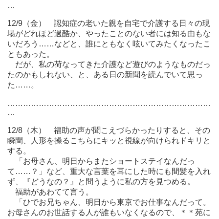
…
12/9（金） 認知症の老いた親を自宅で介護する日々の現
場がどれほど過酷か、やったことのない者には知る由もな
いだろう……などと、誰にともなく呟いてみたくなったこ
ともあった。
だが、私の荷なってきた介護など遊びのようなものだっ
たのかもしれない、と、ある日の新聞を読んでいて思っ
た……。
……………………………………………………………………
…
12/8（木） 福助の声が聞こえづらかったりすると、その
瞬間、人形を操るこちらにキッと視線が向けられドキリと
する。
「お母さん、明日からまたショートステイなんだっ
て……？」など、重大な言葉を耳にした時にも間髪を入れ
ず、『どうなの？』と問うように私の方を見つめる。
福助があわてて言う。
「ひでお兄ちゃん、明日から東京でお仕事なんだって。
お母さんのお世話する人が誰もいなくなるので、＊＊苑に