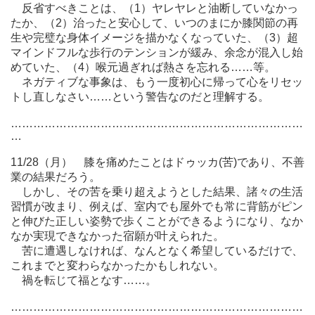
反省すべきことは、（1）ヤレヤレと油断していなかっ
たか、（2）治ったと安心して、いつのまにか膝関節の再
生や完璧な身体イメージを描かなくなっていた、（3）超
マインドフルな歩行のテンションが緩み、余念が混入し始
めていた、（4）喉元過ぎれば熱さを忘れる……等。
ネガティブな事象は、もう一度初心に帰って心をリセッ
トし直しなさい……という警告なのだと理解する。
……………………………………………………………………
…
11/28（月） 膝を痛めたことはドゥッカ(苦)であり、不善
業の結果だろう。
しかし、その苦を乗り超えようとした結果、諸々の生活
習慣が改まり、例えば、室内でも屋外でも常に背筋がピン
と伸びた正しい姿勢で歩くことができるようになり、なか
なか実現できなかった宿願が叶えられた。
苦に遭遇しなければ、なんとなく希望しているだけで、
これまでと変わらなかったかもしれない。
禍を転じて福となす……。
……………………………………………………………………