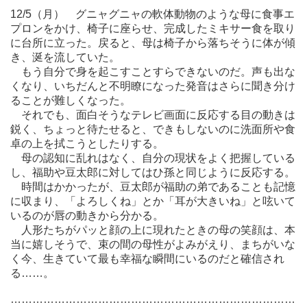
12/5（月） グニャグニャの軟体動物のような母に食事エ
プロンをかけ、椅子に座らせ、完成したミキサー食を取り
に台所に立った。戻ると、母は椅子から落ちそうに体が傾
き、涎を流していた。
もう自分で身を起こすことすらできないのだ。声も出な
くなり、いちだんと不明瞭になった発音はさらに聞き分け
ることが難しくなった。
それでも、面白そうなテレビ画面に反応する目の動きは
鋭く、ちょっと待たせると、できもしないのに洗面所や食
卓の上を拭こうとしたりする。
母の認知に乱れはなく、自分の現状をよく把握している
し、福助や豆太郎に対してはひ孫と同じように反応する。
時間はかかったが、豆太郎が福助の弟であることも記憶
に収まり、「よろしくね」とか「耳が大きいね」と呟いて
いるのが唇の動きから分かる。
人形たちがパッと顔の上に現れたときの母の笑顔は、本
当に嬉しそうで、束の間の母性がよみがえり、まちがいな
く今、生きていて最も幸福な瞬間にいるのだと確信され
る……。
……………………………………………………………………