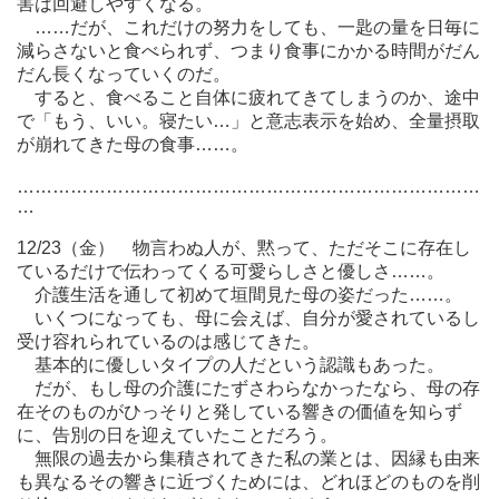
害は回避しやすくなる。
……だが、これだけの努力をしても、一匙の量を日毎に
減らさないと食べられず、つまり食事にかかる時間がだん
だん長くなっていくのだ。
すると、食べること自体に疲れてきてしまうのか、途中
で「もう、いい。寝たい…」と意志表示を始め、全量摂取
が崩れてきた母の食事……。
……………………………………………………………………
…
12/23（金） 物言わぬ人が、黙って、ただそこに存在し
ているだけで伝わってくる可愛らしさと優しさ……。
介護生活を通して初めて垣間見た母の姿だった……。
いくつになっても、母に会えば、自分が愛されているし
受け容れられているのは感じてきた。
基本的に優しいタイプの人だという認識もあった。
だが、もし母の介護にたずさわらなかったなら、母の存
在そのものがひっそりと発している響きの価値を知らず
に、告別の日を迎えていたことだろう。
無限の過去から集積されてきた私の業とは、因縁も由来
も異なるその響きに近づくためには、どれほどのものを削