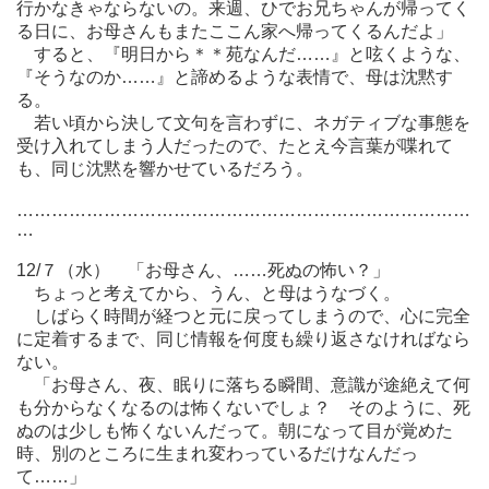
行かなきゃならないの。来週、ひでお兄ちゃんが帰ってく
る日に、お母さんもまたここん家へ帰ってくるんだよ」
すると、『明日から＊＊苑なんだ……』と呟くような、
『そうなのか……』と諦めるような表情で、母は沈黙す
る。
若い頃から決して文句を言わずに、ネガティブな事態を
受け入れてしまう人だったので、たとえ今言葉が喋れて
も、同じ沈黙を響かせているだろう。
……………………………………………………………………
…
12/７（水） 「お母さん、……死ぬの怖い？」
ちょっと考えてから、うん、と母はうなづく。
しばらく時間が経つと元に戻ってしまうので、心に完全
に定着するまで、同じ情報を何度も繰り返さなければなら
ない。
「お母さん、夜、眠りに落ちる瞬間、意識が途絶えて何
も分からなくなるのは怖くないでしょ？ そのように、死
ぬのは少しも怖くないんだって。朝になって目が覚めた
時、別のところに生まれ変わっているだけなんだっ
て……」