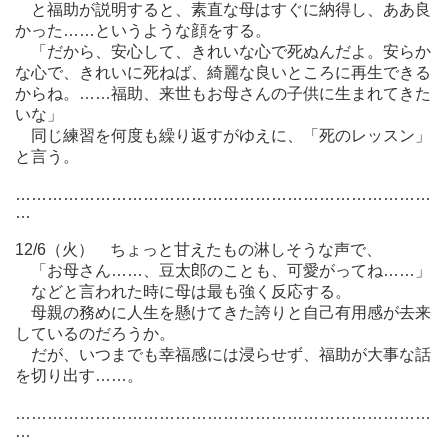
と福助が説明すると、素直な母はすぐに納得し、ああ良
かった……というような顔をする。
「だから、安心して、きれいな心で死ぬんだよ。安らか
な心で、きれいに死ねば、綺麗な良いところに再生できる
からね。……福助、来世もお母さんの子供に生まれてきた
いな」
同じ練習を何度も繰り返すがゆえに、「死のレッスン」
と言う。
……………………………………………………………………
…
12/6（火） ちょっと甘えたもの淋しそうな声で、
「お母さん……、豆太郎のことも、可愛がってね……」
などと言われた時に母は最も強く反応する。
母親の務めに人生を懸けてきた誇りと自己有用感が去来
しているのだろうか。
だが、いつまでも幸福感には浸らせず、福助が大事な話
を切り出す……。
……………………………………………………………………
…