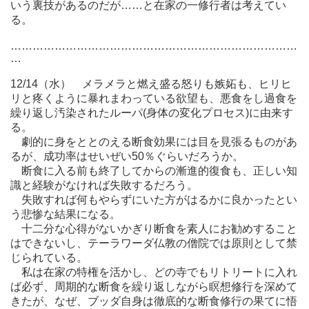
いう裏技があるのだが……と在家の一修行者は考えてい
る。
……………………………………………………………………
…
12/14（水） メラメラと燃え盛る怒りも嫉妬も、ヒリヒ
リと疼くように暴れまわっている欲望も、悪食をし過食を
繰り返し汚染されたルーパ(身体の変化プロセス)に由来す
る。
劇的に身をととのえる断食効果には目を見張るものがあ
るが、成功率はせいぜい50％ぐらいだろうか。
断食に入る前も終了してからの漸進的復食も、正しい知
識と経験がなければ失敗するだろう。
失敗すれば何もやらずにいた方がはるかに良かったとい
う悲惨な結果になる。
十二分な心得がないかぎり断食を素人にお勧めすること
はできないし、テーラワーダ仏教の僧院では原則として禁
じられている。
私は在家の特権を活かし、どの寺でもリトリートに入れ
ば必ず、周期的な断食を繰り返しながら瞑想修行を深めて
きたが、なぜ、ブッダ自身は徹底的な断食修行の果てに悟