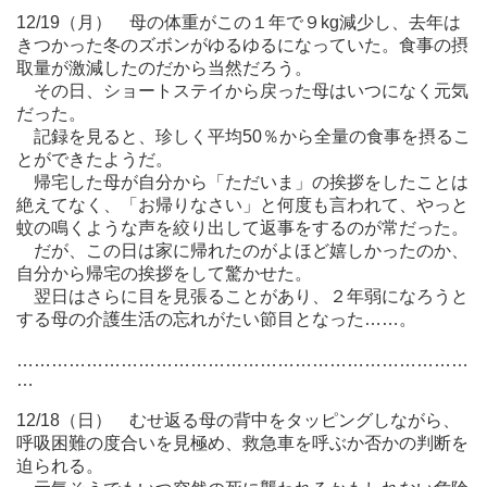
12/19（月） 母の体重がこの１年で９kg減少し、去年は
きつかった冬のズボンがゆるゆるになっていた。食事の摂
取量が激減したのだから当然だろう。
その日、ショートステイから戻った母はいつになく元気
だった。
記録を見ると、珍しく平均50％から全量の食事を摂るこ
とができたようだ。
帰宅した母が自分から「ただいま」の挨拶をしたことは
絶えてなく、「お帰りなさい」と何度も言われて、やっと
蚊の鳴くような声を絞り出して返事をするのが常だった。
だが、この日は家に帰れたのがよほど嬉しかったのか、
自分から帰宅の挨拶をして驚かせた。
翌日はさらに目を見張ることがあり、２年弱になろうと
する母の介護生活の忘れがたい節目となった……。
……………………………………………………………………
…
12/18（日） むせ返る母の背中をタッピングしながら、
呼吸困難の度合いを見極め、救急車を呼ぶか否かの判断を
迫られる。