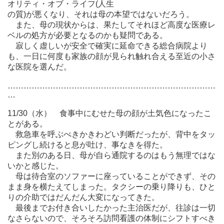
オリティ・オブ・ライフ(人生
の質)が悪くなり、それは母の本望ではないだろう。
また、母の現状からは、果たしてそれほど高度な医療レ
ベルの処方が必要となるのかも疑問である。
寂しく虚しいが安全で確実に延命できる総合病院より
も、一日に何度も家族の顔が見られ触れ合える至近の小さ
な医院を選んだ。
……………………………………………………………………
…
11/30（水） 食事中にむせた母の顔が土気色になったこ
とがある。
救急車を呼ぶべきかきわどい判断だったが、背中をタッ
ピングし続けると息が吐け、事なきを得た。
また別のある日、母が自ら通院するのはもう無理ではな
いかと感じた。
母は待合室のソファーに座っていることができず、その
まま身を横たえてしまった。タクシーの乗り降りも、ひと
りの介助ではだんだん大変になってきた。
最後までお付き合いしたかった主治医だが、往診は一切
なさらないので、そろそろ訪問看護の体制にシフトすべき