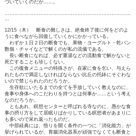
づいていくのだが……。
……………………………………………………………………
…
12/15（木） 断食の難しさは、絶食終了後に何をどのよ
うに食べながら回復していくかにかかっている。
わずか１日２日の断食でも、果物・ヨーグルト・乾パン
数個・チャイなどで解くのが私の流儀である。
長い断食になれば、必ず重湯などの流動食で解かないと
死亡することも珍しくない。
この復食メニューの特殊さが、在家に食を乞い、与えら
れたもので満足しなければならない比丘の托鉢にそぐわな
いので禁じられたのだろうか。
生存欲にいたるまでの全てを手放していく教えなのに、
食事や身体へのこだわりを持つとは何事か……という考え
なのだろうか。
ともあれ、瞑想センターと呼ばれる寺なのに、愚かな食
事の摂り方をして居眠りばかりしている瞑想者があまりに
も多いので呆れ返ったものだ。
中部経典には、悟りを開く条件の一つに「消化能力」が
挙げられているが、胃腸消化器系が頑強でなくても断食と