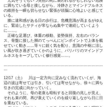
元気そうでもいつ突然の死に襲われるかもしれない危険
に満ちている母と接しながら、冷静さとマインドフルネス
の維持を一瞬も切らせない緊張が頭脳に心地よいと感じて
いる。
膝に違和感がある日の歩行は、危機意識が高まるがゆえ
に、緊迫したサティが常ならぬ集中で連続していくよう
に……。
正確な足運び、体重の移動、姿勢保持、左右のバラン
ス、骨盤に接した脚のてっぺんにピンポイントで上体を載
せていく動き……等々に鋭く気を配り、意識の中枢に涼し
い風が吹き過ぎていくかのように、バリバリのマインドフ
ルネスをキープしていく修行感覚……。
……………………………………………………………………
…
12/17（土） 川は一定方向に淀みなく流れていくが、海
辺の波は寄せては引き、引いては寄せながら、徐々に満ち
引きの完成に向かっていく。
そのように、母の老衰も暗転すると回復の兆しが見え、
それも束の間、再び衰えていくのを繰り返しながら日に日
を重ねている。