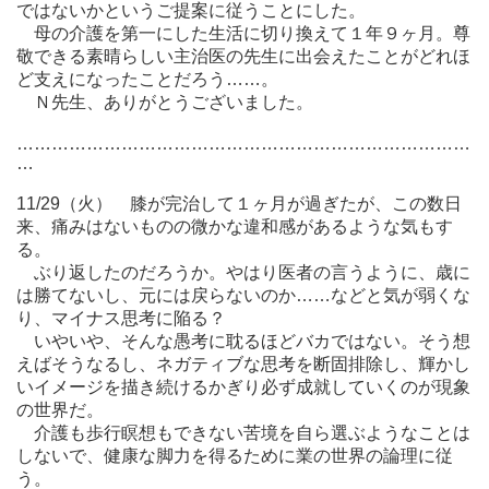
ではないかというご提案に従うことにした。
母の介護を第一にした生活に切り換えて１年９ヶ月。尊
敬できる素晴らしい主治医の先生に出会えたことがどれほ
ど支えになったことだろう……。
Ｎ先生、ありがとうございました。
……………………………………………………………………
…
11/29（火） 膝が完治して１ヶ月が過ぎたが、この数日
来、痛みはないものの微かな違和感があるような気もす
る。
ぶり返したのだろうか。やはり医者の言うように、歳に
は勝てないし、元には戻らないのか……などと気が弱くな
り、マイナス思考に陥る？
いやいや、そんな愚考に耽るほどバカではない。そう想
えばそうなるし、ネガティブな思考を断固排除し、輝かし
いイメージを描き続けるかぎり必ず成就していくのが現象
の世界だ。
介護も歩行瞑想もできない苦境を自ら選ぶようなことは
しないで、健康な脚力を得るために業の世界の論理に従
う。