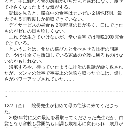
ると、手に触れる骨の感触がいちだんと露わになり、痩せ
て小さくなったような気がする。
記録を見ると、滞在中の食事はせいぜい２縲怩R割、最
大でも５割程度しか摂取できていない。
デイサービスの昼食も２割程度の日が多く、口にできた
ものがゼロの日も珍しくない。
これでは生きていけないが、幸い自宅では朝晩10割完食
できている。
ということは、食材の選び方と食べさせる技術の問題
で、やはり全てを熟知している家族の介護に勝るものはな
いのかもしれない。
帰宅するや、待っていたように排泄の世話が繰り返され
たが、ダンマの仕事で事実上の休暇を取った心には、優し
さがパワーアップされていた……。
……………………………………………………………………
…
12/2（金） 院長先生が初めて母の往診に来てくださっ
た。
20数年前に父の最期を看取ってくださった先生だが、白
髪となり容貌も雰囲気も口調も歳相応に変わられ、歳月が