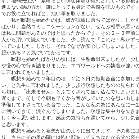
す。地橋先生が「素晴らしい瞑想体験が羅列されている原稿
進まない話の方が、誰にとっても身近で共感を呼ぶものです
でお役に立てればと、拙い筆を取りました。
私が瞑想を始めたのは、娘が試験に落ちてばかり、しかも
ばかり、当然コミュニケーションがない。ぜんぶ相手が悪い
は私に問題があるのではと思ったからです。その２～３年前
人から頂いて読んでいました。少し読んで「これだ！私がず
っていました。しかし、それでなぜか安心してしまいました
題がある？と気づいてからです。
瞑想を始めたばかりの頃には一生懸命出来ましたが、少し
や慢の心で行き詰まりました。エゴワールドへの執着が強い
に言われてもいました。
瞑想を始めて２年目の頃、２泊３日の短期合宿に参加しま
い」と先生に言われました。少し歩行瞑想したものの見られ
ち切れ、「出来ません」とふてくされて坐り込んでしまいま
遅くまで、そして今朝も早くから音がしていたのを思い出し
準備して下さっている音でした。こんな私の為にあんなに一
に湧いてきて、涙ぐんでしまいました。瞑想は集中力を欠き
しく今も思い出します。感謝の気持ちが湧いてから、少し気
と思います。
瞑想を始めると妄想が山のように出てきます。その奥には
り、さらにその奥の院には怖い顔をして立ちはだかる父の姿