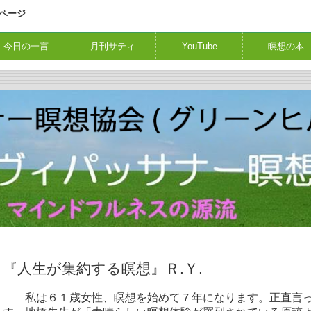
ページ
今日の一言
月刊サティ
YouTube
瞑想の本
『人生が集約する瞑想』Ｒ.Ｙ.
私は６１歳女性、瞑想を始めて７年になります。正直言っ