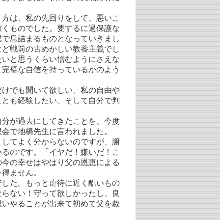
方は、私の先回りをして、悪いこ
敷くものでした。要するに過保護な
屈で息詰まるものとなっていきまし
など戦前の古めかしい教養主義でし
たいと思うくらい憎むようにさえな
と完璧な自信を持っているかのよう
けでも聞いて欲しい、私の自由や
ことも経験したい、そして自分で判
分が過去にしてきたことを、今度
想会で地橋先生に言われました。
してよく分からないのですが、腑
いるのです。「イヤだ！嫌いだ！こ
の今の幸せはやはり父の恩恵による
を得ません。
した。もっと虐待に近く酷いもの
ならない！守って欲しかったし、良
思いやることが出来て初めて父を赦