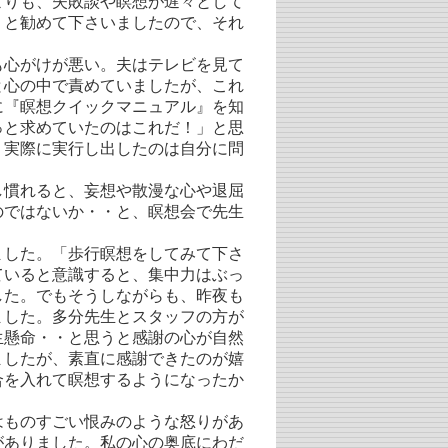
よりも、失敗談や瞑想が遅々として
」と勧めて下さいましたので、それ
心がけが悪い。夫はテレビを見て
と心の中で責めていましたが、これ
に『瞑想クイックマニュアル』を知
っと求めていたのはこれだ！」と思
。実際に実行し出したのは自分に問
慣れると、妄想や散漫な心や退屈
のではないか・・と、瞑想会で先生
した。「歩行瞑想をしてみて下さ
ていると意識すると、集中力はぶっ
した。でもそうしながらも、昨夜も
ました。多分先生とスタッフの方が
生懸命・・と思うと感謝の心が自然
ましたが、素直に感謝できたのが嬉
合を入れて瞑想するようになったか
ものすごい恨みのような怒りがあ
がありました。私の心の奥底にわだ