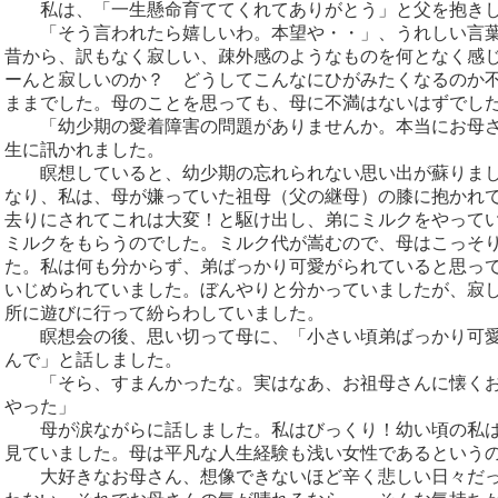
私は、「一生懸命育ててくれてありがとう」と父を抱きし
「そう言われたら嬉しいわ。本望や・・」、うれしい言葉
昔から、訳もなく寂しい、疎外感のようなものを何となく感
ーんと寂しいのか？ どうしてこんなにひがみたくなるのか
ままでした。母のことを思っても、母に不満はないはずでし
「幼少期の愛着障害の問題がありませんか。本当にお母さ
生に訊かれました。
瞑想していると、幼少期の忘れられない思い出が蘇りまし
なり、私は、母が嫌っていた祖母（父の継母）の膝に抱かれ
去りにされてこれは大変！と駆け出し、弟にミルクをやって
ミルクをもらうのでした。ミルク代が嵩むので、母はこっそ
た。私は何も分からず、弟ばっかり可愛がられていると思っ
いじめられていました。ぼんやりと分かっていましたが、寂
所に遊びに行って紛らわしていました。
瞑想会の後、思い切って母に、「小さい頃弟ばっかり可愛
んで」と話しました。
「そら、すまんかったな。実はなあ、お祖母さんに懐くお
やった」
母が涙ながらに話しました。私はびっくり！幼い頃の私は
見ていました。母は平凡な人生経験も浅い女性であるという
大好きなお母さん、想像できないほど辛く悲しい日々だっ