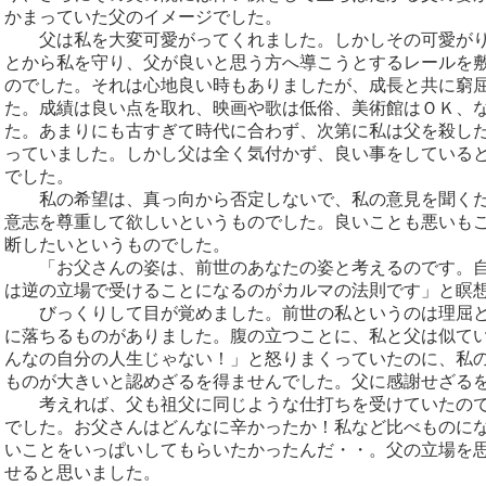
かまっていた父のイメージでした。
父は私を大変可愛がってくれました。しかしその可愛がり
とから私を守り、父が良いと思う方へ導こうとするレールを
のでした。それは心地良い時もありましたが、成長と共に窮
た。成績は良い点を取れ、映画や歌は低俗、美術館はＯＫ、
た。あまりにも古すぎて時代に合わず、次第に私は父を殺し
っていました。しかし父は全く気付かず、良い事をしている
でした。
私の希望は、真っ向から否定しないで、私の意見を聞くだ
意志を尊重して欲しいというものでした。良いことも悪いも
断したいというものでした。
「お父さんの姿は、前世のあなたの姿と考えるのです。自
は逆の立場で受けることになるのがカルマの法則です」と瞑
びっくりして目が覚めました。前世の私というのは理屈と
に落ちるものがありました。腹の立つことに、私と父は似て
んなの自分の人生じゃない！」と怒りまくっていたのに、私
ものが大きいと認めざるを得ませんでした。父に感謝せざる
考えれば、父も祖父に同じような仕打ちを受けていたので
でした。お父さんはどんなに辛かったか！私など比べものに
いことをいっぱいしてもらいたかったんだ・・。父の立場を
せると思いました。