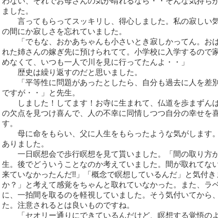
わない、それでお母さんの気が晴れるなら・・そんな気持ち
ました。
言ってもらってスッキリし、得心しました。私の寂しい気
の間にか寂しさを忘れていました。
「でもな、おかあちゃんも小さいとき寂しかってん。おば
れた姉さんの嫁ぎ先に預けられてて。小学校に入学するので
めなくて、いつも一人で川を見に行ってたんよ・・」
歴史は繰り返すのだと思いました。
「平等性に問題があったとしたら、自分も過去に人を差別
ですが・・」と先生。
しました！してます！お寺に生まれて、仏道を歩まずんば
の欠点を見つけ喜んで、人の不幸に同情しつつ自分の幸せを
す。
母に命をもらい、父に人生をもらったような気がします。
ありました。
一日瞑想会で歩行瞑想を見て貰いました。「間の取り方が
生。後でどういうことなのか考えていました。間が取れてな
来ていなかったんだ!!」「概念で瞑想しているんだ」と気付
か？」と考えて感覚をちゃんと取れていなかった。また、ラ
に、一拍間を取るのを軽視していました。そう気付いてから
た。注意されるとは良いものですね。
「セオリー通りにできているんだけど、瞑想する覚悟のよ