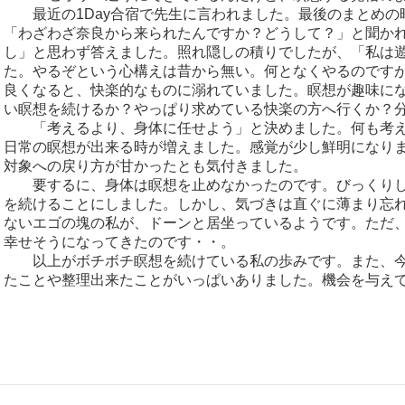
最近の1Day合宿で先生に言われました。最後のまとめの
「わざわざ奈良から来られたんですか？どうして？」と聞か
し」と思わず答えました。照れ隠しの積りでしたが、「私は
た。やるぞという心構えは昔から無い。何となくやるのです
良くなると、快楽的なものに溺れていました。瞑想が趣味に
い瞑想を続けるか？やっぱり求めている快楽の方へ行くか？
「考えるより、身体に任せよう」と決めました。何も考え
日常の瞑想が出来る時が増えました。感覚が少し鮮明になり
対象への戻り方が甘かったとも気付きました。
要するに、身体は瞑想を止めなかったのです。びっくりし
を続けることにしました。しかし、気づきは直ぐに薄まり忘
ないエゴの塊の私が、ドーンと居坐っているようです。ただ
幸せそうになってきたのです・・。
以上がボチボチ瞑想を続けている私の歩みです。また、今
たことや整理出来たことがいっぱいありました。機会を与え