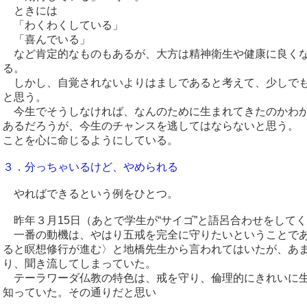
ときには
「わくわくしている」
「喜んでいる」
など肯定的なものもあるが、大方は精神衛生や健康に良くな
る。
しかし、自覚されないよりはましであると考えて、少しでも
と思う。
今生でそうしなければ、なんのために生まれてきたのかわか
あるだろうが、今生のチャンスを逃してはならないと思う。
ことを心に命じるようにしている。
３．分っちゃいるけど、やめられる
やればできるという例をひとつ。
昨年３月15日（あとで学生が“サイゴ”と語呂合わせをして
一番の動機は、やはり五戒を完全に守りたいということであ
ると瞑想修行が進む〉と地橋先生から言われてはいたが、あ
り、聞き流してしまっていた。
テーラワーダ仏教の特色は、戒を守り、倫理的にきれいに生
知っていた。その通りだと思い