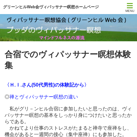
グリーンヒルWeb会ヴィパッサナー瞑想ホームページ
MENU
トップページ
スケジュール
合宿でのヴィパッサナー瞑想体験
今日の一言
集
月刊サティ
YouTube
〈Ｈ.Ｉ.さん(50代男性)の体験記から〉
◎
禅とヴィパッサナー瞑想の違い
瞑想の本
私がグリ－ンヒル合宿に参加したいと思ったのは、ヴィ
パッサナー瞑想の基本をしっかり身につけたいと思ったか
初心者ガイダンス
らである。
かねてより仕事のストレスがたまると禅寺で座禅をし、
協会について
機会があると一週間の接心（集中座禅）にも参加した。