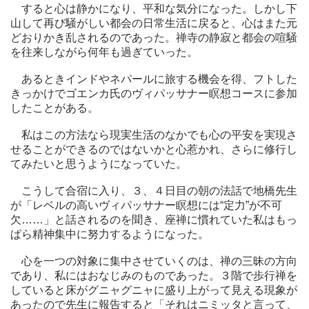
すると心は静かになり、平和な気分になった。しかし下
山して再び騒がしい都会の日常生活に戻ると、心はまた元
どおりかき乱されるのであった。禅寺の静寂と都会の喧騒
を往来しながら何年も過ぎていった。
あるときインドやネパールに旅する機会を得、フトした
きっかけでゴエンカ氏のヴィパッサナー瞑想コースに参加
したことがある。
私はこの方法なら現実生活のなかでも心の平安を実現さ
せることができるのではないかと心惹かれ、さらに修行し
てみたいと思うようになっていた。
こうして合宿に入り、３、４日目の朝の法話で地橋先生
が「レベルの高いヴィパッサナー瞑想には“定力”が不可
欠……」と話されるのを聞き、座禅に慣れていた私はもっ
ぱら精神集中に努力するようになった。
心を一つの対象に集中させていくのは、禅の三昧の方向
であり、私にはおなじみのものであった。３階で歩行禅を
していると床がグニャグニャに盛り上がって見える現象が
あったので先生に報告すると「それはニミッタと言って、