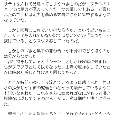
サティを入れて見送ってしまうべきものだが、プラスの面
としては定力が高まってきた一つの証しでもある」と言わ
れたので、私は定力を高める方向にさらに集中するように
なっていた。
しかし同時にこれでよいのだろうか、という思いもあっ
た。サティを入れていない訳ではないのだが「気づき」が
抜けている、とウスウス感じていたのだ。
しかし気づきと集中の兼ね合いが不分明でどう違うのか
は分からなかった。
歩行禅をしていると「シーン」とした静寂感に包まれ、
心がフワフワとして快くなった。山寺で座禅をしていたと
きに時おり感じた静けさと同じであった。
どこか時間がゆっくり流れているように感じられ、静け
さの拡がりが宇宙の究極とつながって融合しているように
も思いなされた。これをさらに進めればなにかもっと凄い
境地が出現してくるのだろうか…。私は期待と快さに浸っ
た。
翌日このことを報告すると「…それでそれにはどういう