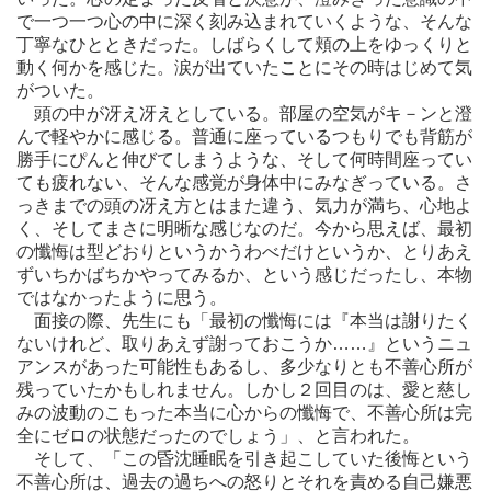
で一つ一つ心の中に深く刻み込まれていくような、そんな
丁寧なひとときだった。しばらくして頬の上をゆっくりと
動く何かを感じた。涙が出ていたことにその時はじめて気
がついた。
頭の中が冴え冴えとしている。部屋の空気がキ－ンと澄
んで軽やかに感じる。普通に座っているつもりでも背筋が
勝手にぴんと伸びてしまうような、そして何時間座ってい
ても疲れない、そんな感覚が身体中にみなぎっている。さ
っきまでの頭の冴え方とはまた違う、気力が満ち、心地よ
く、そしてまさに明晰な感じなのだ。今から思えば、最初
の懺悔は型どおりというかうわべだけというか、とりあえ
ずいちかばちかやってみるか、という感じだったし、本物
ではなかったように思う。
面接の際、先生にも「最初の懺悔には『本当は謝りたく
ないけれど、取りあえず謝っておこうか……』というニュ
アンスがあった可能性もあるし、多少なりとも不善心所が
残っていたかもしれません。しかし２回目のは、愛と慈し
みの波動のこもった本当に心からの懺悔で、不善心所は完
全にゼロの状態だったのでしょう」、と言われた。
そして、「この昏沈睡眠を引き起こしていた後悔という
不善心所は、過去の過ちへの怒りとそれを責める自己嫌悪