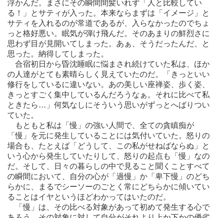
浮かんだ。まさにその瞬間間髪いれず「人と比較してい
る！」とサティが入った。本来ならまずは「イメージ」と
サティを入れるのが常道であるが、入らなかったのでちょ
っと格好悪い。眠気が弾け飛んだ。そのあまりの鮮烈さに
思わず目が見開いてしまった。あぁ、そうだったんだ、と
思った。納得してしまった。
合宿初日から昏沈睡眠に悩まされ続けていた私は、ほか
の人達がとても素晴らしく見えていたのだ。「きっといい
修行をしているに違いない。あの美しい座禅姿、歩く姿、
きっとすごく集中しているんだろうなぁ。それに比べて私
ときたら…」何気なしにそういう思いがずっとへばりつい
ていた。
もともと私は「慢」の強い人間で、全ての貪瞋痴が
「慢」を元に発生していることには気付いていた。怒りの
場合も、たとえば「どうして、この私がせねばならぬ」と
いう心から発生していたりして、怒りの起点も「慢」なの
だ。そして、日々の暮らしの中で見ること聞くことすべて
の瞬間において、自分の心が「過慢」か「卑下慢」のどち
らかに、まるでシーソーのごとく常にどちらかに傾いてい
ることはイヤというほどわかってはいたのだ。
「慢」は、その比べる対象があって初めて発生する心で
あろう。その対象に対して自分がそれより上か下かの優劣