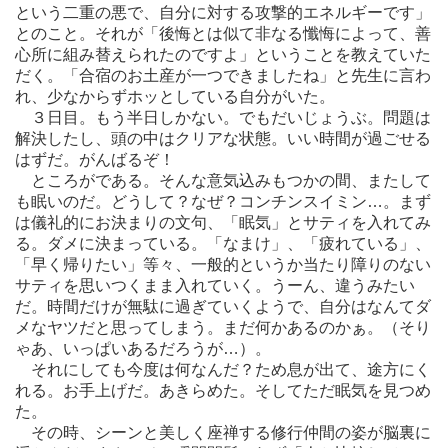
という二重の悪で、自分に対する攻撃的エネルギーです」
とのこと。それが「後悔とは似て非なる懺悔によって、善
心所に組み替えられたのですよ」ということを教えていた
だく。「合宿のお土産が一つできましたね」と先生に言わ
れ、少なからずホッとしている自分がいた。
３日目。もう半日しかない。でもだいじょうぶ。問題は
解決したし、頭の中はクリアな状態。いい時間が過ごせる
はずだ。がんばるぞ！
ところがである。そんな意気込みもつかの間、またして
も眠いのだ。どうして？なぜ？コンチンスイミン…。まず
は儀礼的にお決まりの文句、「眠気」とサティを入れてみ
る。ダメに決まっている。「なまけ」、「疲れている」、
「早く帰りたい」等々、一般的というか当たり障りのない
サティを思いつくまま入れていく。うーん、違うみたい
だ。時間だけが無駄に過ぎていくようで、自分はなんてダ
メなヤツだと思ってしまう。まだ何かあるのかぁ。（そり
ゃあ、いっぱいあるだろうが…）。
それにしても今度は何なんだ？ため息が出て、途方にく
れる。お手上げだ。あきらめた。そしてただ眠気を見つめ
た。
その時、シーンと美しく座禅する修行仲間の姿が脳裏に