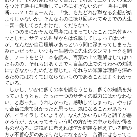
をつけて勝手に判断しているにすぎないのだ。勝手に判
断……？！なぁーんだ、「慢」もたどれば単なる妄想が始
まりじゃないか。そんなものに振り回されて今までの人生
一喜一憂してきたわけだ、くだらない。
いつのまにかそんな思考にはまっていたことに気付きハ
ッとした。サティの世界からは逸脱してしまってはいた
が、なんだか自己理解があっという間に深まってしまった
みたいだった。いつも一生懸命に先生のダンマトークを聞
き、ノートをとり、本を読み、言葉の上で理解はしてはい
たものの、それらはあくまでも言葉の上でのうわべの知識
にすぎなかったのだと感じた。それらの知識は理解を深め
るためにはなくてはならないものであることはよくわかっ
ている。
しかし、いかに多くの本を読もうとも、多くの知識を持
っていようとも、たった一つのサティの威力にはかなわな
い、と思った。うれしかった。感動してしまった。やっぱ
り合宿に来て良かったと思った。気になることがあろう
が、イライラしていようが、なんだかいろいろと調子が悪
かろうが、かえってそういう時の方がその中から何か得る
ものがある。逆説的に考えれば何か問題を抱えている時の
方が不善心所のあぶりだしになるから、合宿にはもってこ