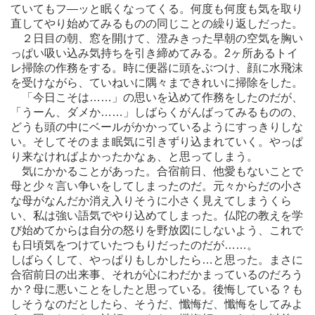
ていてもフ―ッと眠くなってくる。何度も何度も気を取り
直してやり始めてみるものの同じことの繰り返しだった。
２日目の朝、窓を開けて、澄みきった早朝の空気を胸い
っぱい吸い込み気持ちを引き締めてみる。2ヶ所あるトイ
レ掃除の作務をする。時に便器に頭をぶつけ、顔に水飛沫
を受けながら、ていねいに隅々まできれいに掃除をした。
「今日こそは……」の思いを込めて作務をしたのだが、
「うーん、ダメか……」しばらくがんばってみるものの、
どうも頭の中にベールがかかっているようにすっきりしな
い。そしてそのまま眠気に引きずり込まれていく。やっぱ
り来なければよかったかなぁ、と思ってしまう。
気にかかることがあった。合宿前日、他愛もないことで
母と少々言い争いをしてしまったのだ。元々からだの小さ
な母がなんだか消え入りそうに小さく見えてしまうくら
い、私は強い語気でやり込めてしまった。仏陀の教えを学
び始めてからは自分の怒りを野放図にしないよう、これで
も日頃気をつけていたつもりだったのだが……。
しばらくして、やっぱりもしかしたら…と思った。まさに
合宿前日の出来事、それが心にわだかまっているのだろう
か？母に悪いことをしたと思っている。後悔している？も
しそうなのだとしたら、そうだ、懺悔だ、懺悔をしてみよ