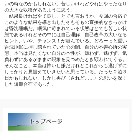
いの時なのかもしれない。苦しいけれどやればやったなり
の大きな収穫があるように思う。
結果良ければ全て良し、とでも言おうか、今回の合宿で
このような結果を導き出したそもそもの直接的なきっかけ
は昏沈睡眠だ。眠気に苛まれている状態はとても苦しい状
態であるけれどその中には自己理解、自己改革の大いなる
ヒント、いや、チャンス！が潜んでいる。どろーっと重い
昏沈睡眠に押し隠されていた心の闇、自分の不善心所の実
態、本当は見たくない自分の本性が、嫌わず、逃げず、気
負わずにあるがままの現象を見つめたとき顕われてくる。
そんなこと、本当は怖いし嫌だけれどこれからも逃げずに
しっかりと見据えていきたいと思っている。たった２泊３
日かもしれない。しかし再び〈されど……〉の思いを深く
した短期合宿であった。