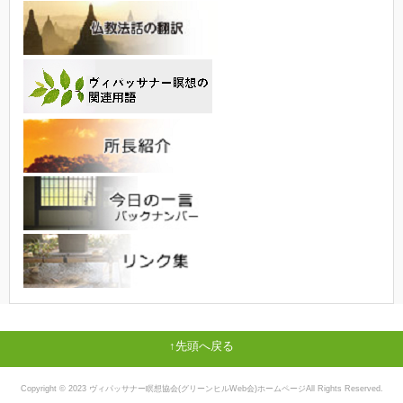
先頭へ戻る
Copyright © 2023 ヴィパッサナー瞑想協会(グリーンヒルWeb会)ホームページAll Rights Reserved.