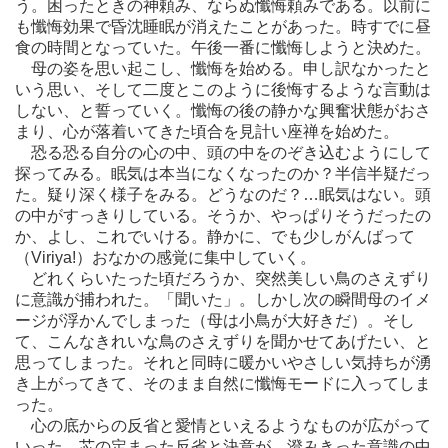
う。困ったときの神頼み、ならぬ懺悔頼みである。以前に
も懺悔効果で昏沈睡眠が消えたことがあった。時すでに昼
食の時間となっていた。午後一番に懺悔しようと決めた。
母の姿を思い起こし、懺悔を始める。申し訳なかったと
いう思い、そして二度とこのように後悔するような言動は
しない、と誓っていく。懺悔の後の静かな興奮状態がおさ
まり、心が落着いてきた頃合を見計い座禅を始めた。
恐る恐る自分の心の中、頭の中をのぞき込むようにして
探ってみる。眠気は本当になくなったのか？半信半疑だっ
た。疑り深く様子をみる。どうなのだ？…眠気はない。頭
の中がすっきりしている。そうか、やっぱりそうだったの
か、よし、これでいける。静かに、でも少しがんばって
（Viriya!）おなかの感覚に集中していく。
どれくらいたった頃だろうか、突然美しい鳥のさえずり
に意識が捕われた。「聞いた」。しかし次の瞬間母のイメ
ージが浮かんでしまった（母は小鳥が大好きだ）。そし
て、こんなきれいな鳥のさえずりを聞かせてあげたい、と
思ってしまった。それと同時に暖かいやさしい気持ちが湧
き上がってきて、そのまま自然に懺悔モードに入ってしま
った。
心の底からの反省と愛情といえるようなものが広がって
いった。芯の定まった反省と決意が、澄みきった意識の中