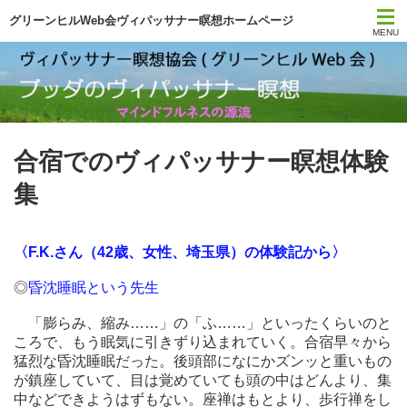
グリーンヒルWeb会ヴィパッサナー瞑想ホームページ
MENU
トップページ
スケジュール
合宿でのヴィパッサナー瞑想体験
今日の一言
集
月刊サティ
YouTube
〈F.K.さん（42歳、女性、埼玉県）の体験記から〉
◎
昏沈睡眠という先生
瞑想の本
「膨らみ、縮み……」の「ふ……」といったくらいのと
ころで、もう眠気に引きずり込まれていく。合宿早々から
初心者ガイダンス
猛烈な昏沈睡眠だった。後頭部になにかズンッと重いもの
が鎮座していて、目は覚めていても頭の中はどんより、集
協会について
中などできようはずもない。座禅はもとより、歩行禅をし